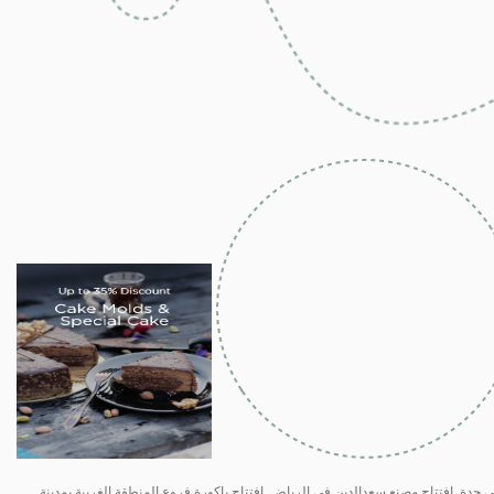
 جدة .افتتاح مصنع سعدالدين في الرياض .افتتاح باكورة فروع المنطقة الغربية بمدينة