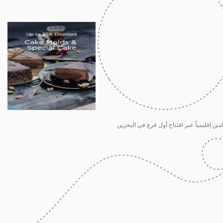
دين إقليمياً عبر افتتاح أول فرع في البحرين