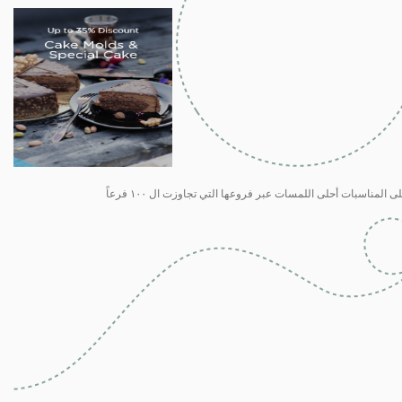
لمناسبات أحلى اللمسات عبر فروعها التي تجاوزت ال ١٠٠ فرعاً