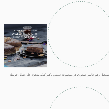
 بتسجيل رقم عالمي سعودي في موسوعة غينيس بأكبر كيكة منحوتة على شكل خريطة