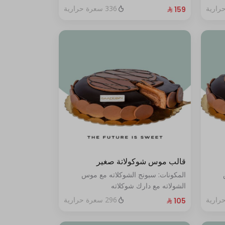
أشخاص"
336 سعرة حرارية
قالب موس شوكولاتة صغير
المكونات: سبونج الشوكلاته مع موس
الشولاته مع دارك شوكلاته
الحجم:صغير:يكفي ٧ أشخاص"
296 سعرة حرارية