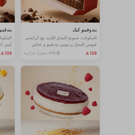
بندوقينو كيك
بندقين
المكونات: سبونج البندق اللذيذ مع كرانشي
المكونا
فيوتين البندق و موس بند,قينو و جناش
آيس كري
البندق مع طبقة شوكولا ناعمة (تكفي من
حشوة ك
446 سعرة حرارية
٨ إلى ١٠ أشخاص)
ناعمة. (تكفي