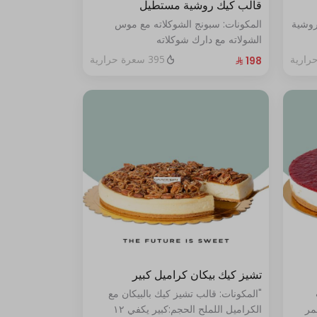
قالب كيك روشية مستطيل
روشية
المكونات: سبونج الشوكلاته مع موس
الشولاته مع دارك شوكلاته
الحجم:صغير:يكفي ١٤ أشخاص"
395 سعرة حرارية
تشيز كيك بيكان كراميل كبير
"المكونات: قالب تشيز كيك بالبيكان مع
مر
الكراميل اللملح الحجم:كبير يكفي ١٢