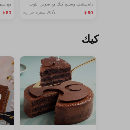
دايجستيف وسبنج كيك مع صوص التوت
مع سبون
الأزرق الطازج الحجم:صغير يكفي٧شخص
الحجم: صغ
30 سعرة حرارية
كيك