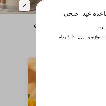
اعده عيد اضحي
همسات من باريس
منتجات الشتاء
لدقائق
زتين، الوزن ١١٢٠ جرام