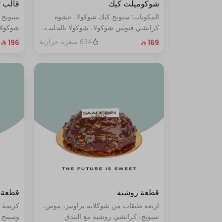
شوكوميلت كيك
قالب 
المكونات: سبونج كيك شوكولا، حشوة
سبونج 
كرانشي فيوتين شوكولا، شوكولا بالحليب.
شوكولا
(تكفي من ٨ إلى ١٠ شخصًا)
من ١٠ إلى ١٢ شخصًا
634 سعرة حرارية
قطعة روشيه
قطعة 
اربعة طبقات من شوكلاتة براونيز، موس،
كريمة 
سبونج، كرانشي روشية مع البندق
وسبنج 