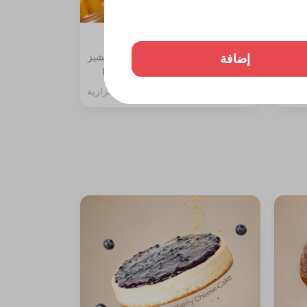
تشيز كيك مانجو قطعة
إضافة
ة،
المكونات: طبقة بسكوت دايجستف والتشيز
مع جلي
مع سبونج الفانيليا مغطاة بصوص المنجا
257 سعرة حرارية