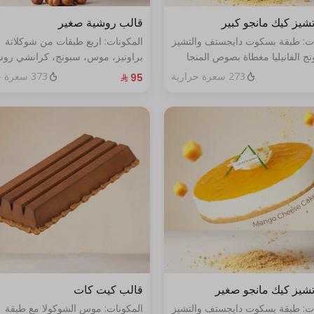
شيز كيك مانجو كبير
قالب روشية صغير
ات: طبقة بسكوت دايجستف والتشيز
المكونات: اربع طبقات من شوكلاتة
ج الفانيليا مغطاة بصوص المنجا
براونيز، موس، سبونج، كرانشي روش
ر يكفي ١٢ اشخاص
البندق الحجم: صغير يكفي ٧ أشخاص
273 سعرة حرارية
373 سعرة حرارية
شيز كيك مانجو صغير
قالب كيت كات
ات: طبقة بسكوت دايجستف والتشيز
المكونات: موس الشوكولا مع طبقة