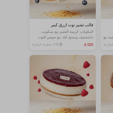
قالب تشيز توت ازرق كبير
المكونات: كريمة التشيز مع بسكويت
ية مع
دايجستيف وسبنج كيك مع صوص التوت
الأزرق الطازج الحجم:كبير يكفي١٢شخص
243 سعرة حرارية