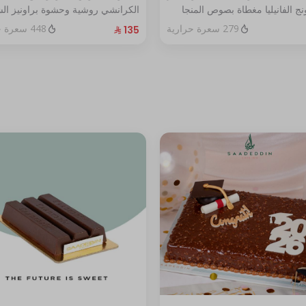
ج الفانيليا مغطاة بصوص المنجا
الكرانشي روشية وحشوة براونيز الش
ير يكفي ٧ اشخاص
المغطاة بالكراميل
279 سعرة حرارية
448 سعرة حرارية
الحجم:كبير يكفي١٢شخص