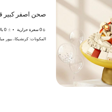
صحن اصفر كبير ق
عات متنوعة
حلى دايت
منتجات صحية
مفرزنات
0 سعرة حرارية
•
0
با
المكونات: كرنشيكا، بيور ميلك، نوا