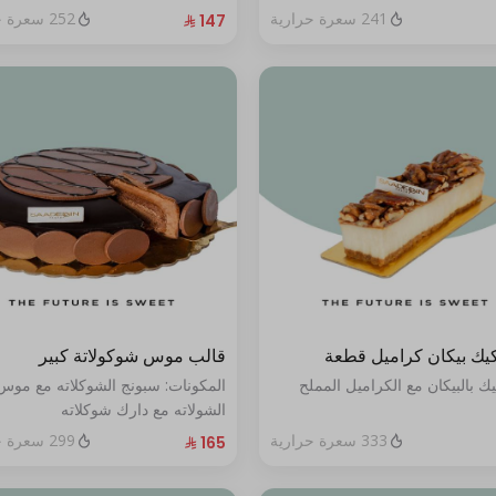
الطازج الحجم:كبير يكفي١٢شخص"
241 سعرة حرارية
252 سعرة حرارية
يك بيكان كراميل قطعة
قالب موس شوكولاتة كبير
ك بالبيكان مع الكراميل المملح
المكونات: سبونج الشوكلاته مع موس
الشولاته مع دارك شوكلاته
الحجم:كبير يكفي ١٢ أشخاص"
333 سعرة حرارية
299 سعرة حرارية