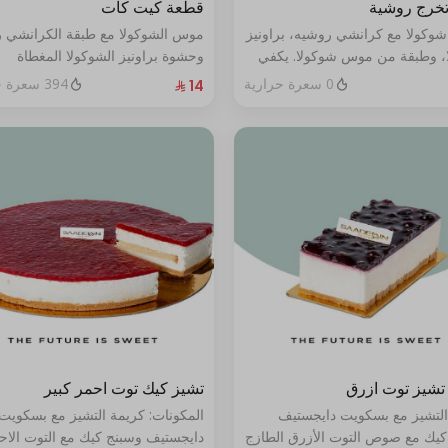
تخرج روشية
قطعة كيت كات
شوكولا مع كرانشي روشيه، براونيز
موس الشوكولا مع طبقة الكرانشي 
، وطبقة من موس شوكولا. يكفي
وحشوة براونيز الشوكولا المغطاة
بالكراميل
0 سعرة حرارية
394 سعرة حرارية
تشيز توت ازرق
تشيز كيك توت احمر كبير
التشيز مع بسكويت دايجستيف
المكونات: كريمة التشيز مع بسكويت
كيك مع صوص التوت الأزرق الطازج
دايجستيف وسبنج كيك مع التوت الاح