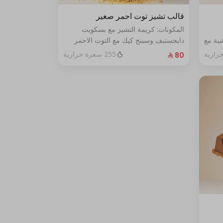
قالب تشيز توت احمر صغير
المكونات: كريمة التشيز مع بسكويت
ية مع
دايجستيف وسبنج كيك مع التوت الاحمر
الطازج الحجم:صغير يكفي٧شخص
255 سعرة حرارية