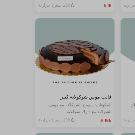
250 سعرة حرارية
قالب موس شوكولاتة كبير
لح
المكونات: سبونج الشوكلاته مع موس
الشولاته مع دارك شوكلاته
الحجم:كبير يكفي ١٢ أشخاص"
299 سعرة حرارية