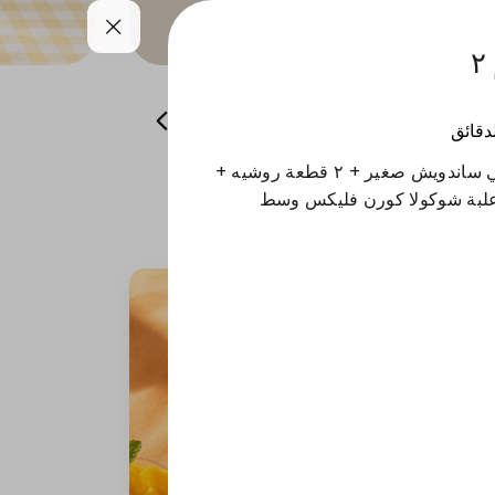
همسات من باريس
منتجات الشتاء
لدقائق
تفاصيل العرض : بوكس ميني ساندويش صغير + ٢ قطعة روشيه +