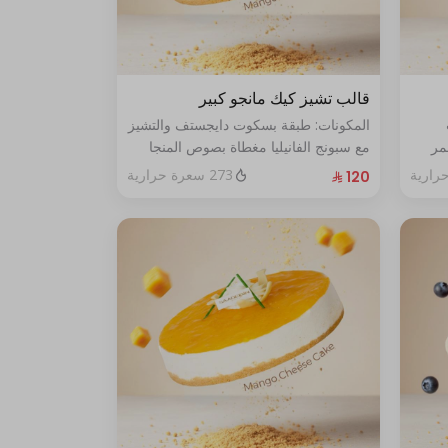
قالب تشيز كيك مانجو كبير
المكونات: طبقة بسكوت دايجستف والتشيز
مر
مع سبونج الفانيليا مغطاة بصوص المنجا
الحجم: كبير يكفي ١٢ اشخاص
273 سعرة حرارية