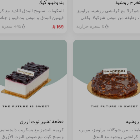
تخرج روشية
بندوقينو كيك
شوكولا مع كرانشي روشيه، براونيز
المكونات: سبونج البندق اللذيذ مع ك
، وطبقة من موس شوكولا. يكفي
فيوتين البندق و موس بند,قينو و جنا
البندق مع طبقة شوكولا ناعمة (تكف
0 سعرة حرارية
446 سعرة حرارية
٨ إلى ١٠ أشخاص)
روشيه
قطعة تشيز توت ازرق
طبقات من شوكلاتة براونيز، موس،
كريمة التشيز مع بسكويت دايجستيف
 كرانشي روشية مع البندق
وسبنج كيك مع صوص التوت الأزرق ا