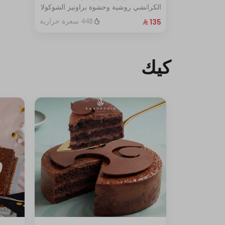
الكرانشي روشية وحشوة براونيز الشوكولا
المغطاة بالكراميل
448 سعرة حرارية
الحجم:كبير يكفي١٢شخص
كيك