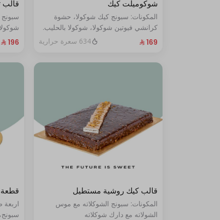
شوكوميلت كيك
قالب 
المكونات: سبونج كيك شوكولا، حشوة
سبونج 
كرانشي فيوتين شوكولا، شوكولا بالحليب.
شوكولا
(تكفي من ٨ إلى ١٠ شخصًا)
من ١٠ إلى ١٢ شخصًا
634 سعرة حرارية
قالب كيك روشية مستطيل
قطعة 
المكونات: سبونج الشوكلاته مع موس
اربعة 
الشولاته مع دارك شوكلاته
سبونج،