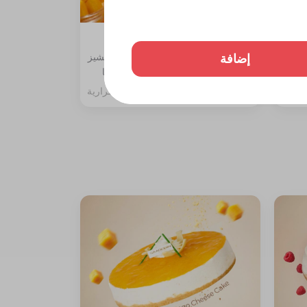
تشيز كيك مانجو قطعة
إضافة
ة،
المكونات: طبقة بسكوت دايجستف والتشيز
مع جلي
مع سبونج الفانيليا مغطاة بصوص المنجا
257 سعرة حرارية