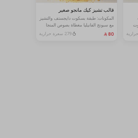
قالب تشيز كيك مانجو صغير
المكونات: طبقة بسكوت دايجستف والتشيز
وت
مع سبونج الفانيليا مغطاة بصوص المنجا
الحجم: صغير يكفي ٧ اشخاص
279 سعرة حرارية