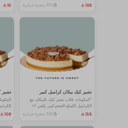
الحجم:صغير:يكفي ١٤ أشخاص"
395 سعرة حرارية
تشيز كيك بيكان كراميل كبير
تشيز ك
"المكونات: قالب تشيز كيك بالبيكان مع
المكونا
الكراميل اللملح الحجم:كبير يكفي ١٢
أشخاص"
أشخاص
336 سعرة حرارية