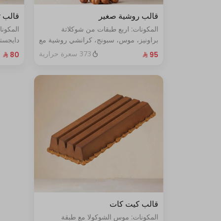
قالب روشية صغير
قالب ت
المكونات: اربع طبقات من شوكلاتة
المكون
براونيز، موس، سبونج، كرانشي روشية مع
دايجست
البندق الحجم: صغير يكفي ٧ أشخاص
الطازج الحجم:صغير يكفي٧ش
373 سعرة حرارية
قالب كيت كات
المكونات: موس الشوكولا مع طبقة