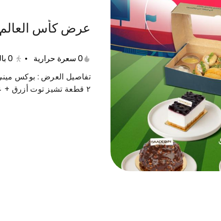
عرض كأس العالم ٢
عات متنوعة
حلى دايت
منتجات صحية
مفرزنات
0 سعرة حرارية
•
0
با
٢ قطعة تشيز توت أزرق + علبة شوكولا كورن فليكس وسط