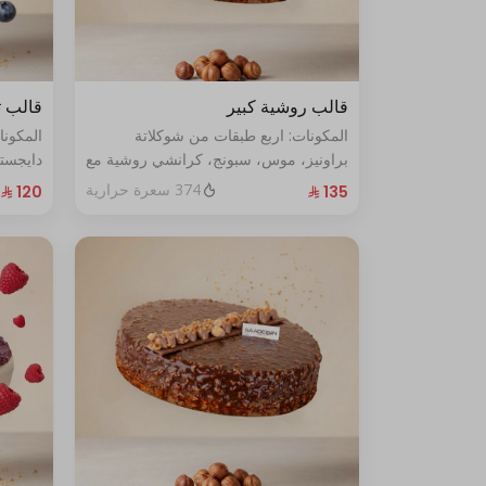
قالب روشية كبير
قالب ت
المكونات: اربع طبقات من شوكلاتة
المكون
براونيز، موس، سبونج، كرانشي روشية مع
دايجست
البندق الحجم الحجم:كبير يكفي١٢شخص
الأزرق الطازج ال
374 سعرة حرارية