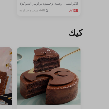
الكرانشي روشية وحشوة براونيز الشوكولا
المغطاة بالكراميل
448 سعرة حرارية
الحجم:كبير يكفي١٢شخص
كيك