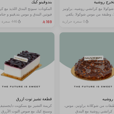
تخرج روشية
بندوقينو كيك
شوكولا مع كرانشي روشيه، براونيز
المكونات: سبونج البندق اللذيذ مع ك
، وطبقة من موس شوكولا. يكفي
فيوتين البندق و موس بند,قينو و جنا
البندق مع طبقة شوكولا ناعمة (تكف
0 سعرة حرارية
446 سعرة حرارية
٨ إلى ١٠ أشخاص)
روشيه
قطعة تشيز توت ازرق
طبقات من شوكلاتة براونيز، موس،
كريمة التشيز مع بسكويت دايجستيف
 كرانشي روشية مع البندق
وسبنج كيك مع صوص التوت الأزرق ا