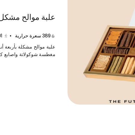
علبة موالح مشكل 
عات متنوعة
حلى دايت
منتجات صحية
مفرزنات
389 سعرة حرارية
•
01
علبة موالح مشكلة بأربعة أن
مغطسة شوكولاتة واصابع ك