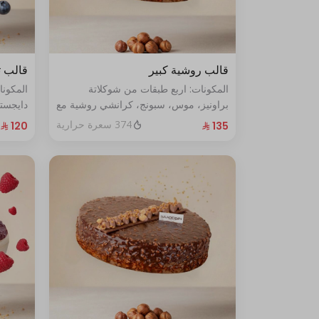
قالب روشية كبير
قالب ت
المكونات: اربع طبقات من شوكلاتة
المكون
براونيز، موس، سبونج، كرانشي روشية مع
دايجست
البندق الحجم الحجم:كبير يكفي١٢شخص
الأزرق الطازج ال
374 سعرة حرارية