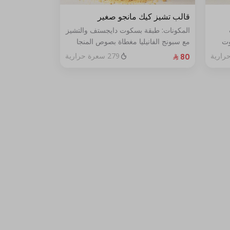
قالب تشيز كيك مانجو صغير
المكونات: طبقة بسكوت دايجستف والتشيز
وت
مع سبونج الفانيليا مغطاة بصوص المنجا
الحجم: صغير يكفي ٧ اشخاص
279 سعرة حرارية