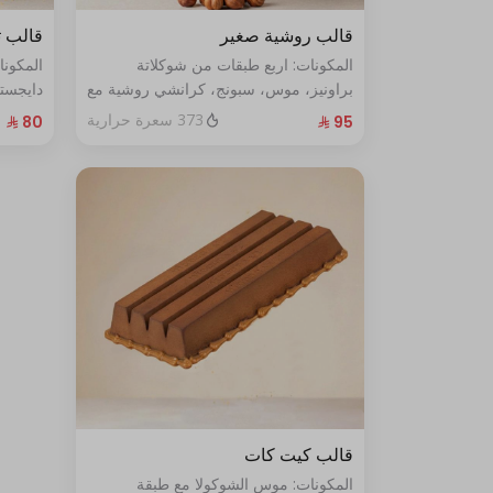
قالب روشية صغير
قالب ت
المكونات: اربع طبقات من شوكلاتة
المكون
براونيز، موس، سبونج، كرانشي روشية مع
دايجست
البندق الحجم: صغير يكفي ٧ أشخاص
الطازج الحجم:صغير يكفي٧ش
373 سعرة حرارية
قالب كيت كات
المكونات: موس الشوكولا مع طبقة