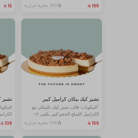
الحجم:صغير:يكفي ١٤ أشخاص"
395 سعرة حرارية
تشيز كيك بيكان كراميل كبير
تشيز ك
"المكونات: قالب تشيز كيك بالبيكان مع
المكونا
الكراميل اللملح الحجم:كبير يكفي ١٢
أشخاص"
أشخاص
336 سعرة حرارية