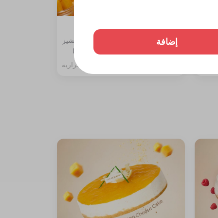
تشيز كيك مانجو قطعة
إضافة
ة،
المكونات: طبقة بسكوت دايجستف والتشيز
مع جلي
مع سبونج الفانيليا مغطاة بصوص المنجا
257 سعرة حرارية