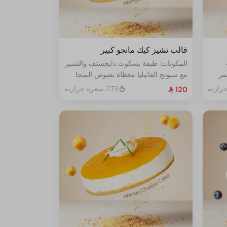
قالب تشيز كيك مانجو كبير
المكونات: طبقة بسكوت دايجستف والتشيز
مر
مع سبونج الفانيليا مغطاة بصوص المنجا
الحجم: كبير يكفي ١٢ اشخاص
273 سعرة حرارية