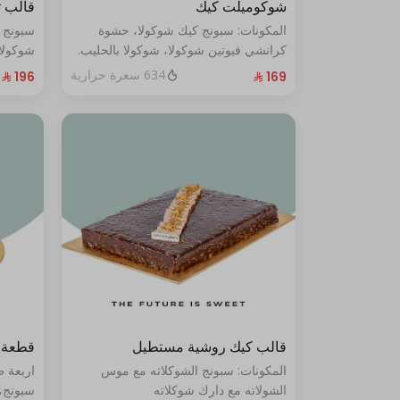
شوكوميلت كيك
قالب 
المكونات: سبونج كيك شوكولا، حشوة
سبونج 
كرانشي فيوتين شوكولا، شوكولا بالحليب.
شوكولا
(تكفي من ٨ إلى ١٠ شخصًا)
من ١٠ إلى ١٢ شخصًا
634 سعرة حرارية
قالب كيك روشية مستطيل
قطعة 
المكونات: سبونج الشوكلاته مع موس
اربعة 
الشولاته مع دارك شوكلاته
سبونج،