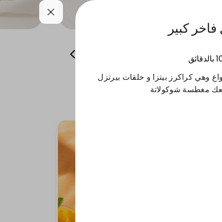
فاخر كبير
همسات من باريس
منتجات الشتاء
1
بالدقائق
واع وهي كراكرز بيتزا و حلقات بيرتزل
عك مغطسة شوكولاتة