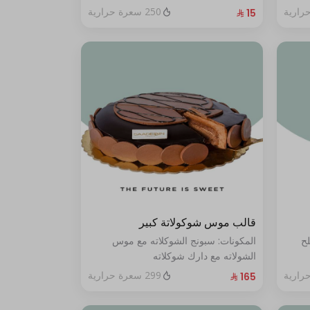
250 سعرة حرارية
قالب موس شوكولاتة كبير
لح
المكونات: سبونج الشوكلاته مع موس
الشولاته مع دارك شوكلاته
الحجم:كبير يكفي ١٢ أشخاص"
299 سعرة حرارية