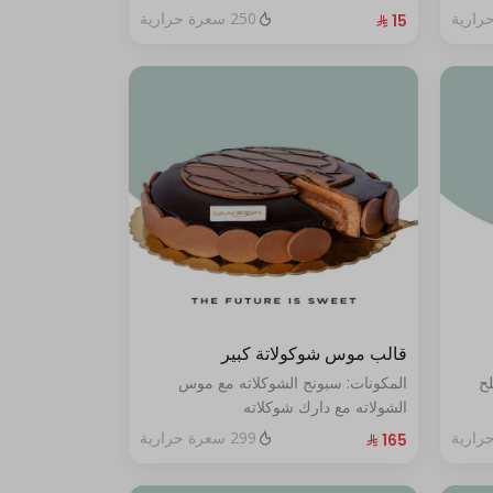
250 سعرة حرارية
قالب موس شوكولاتة كبير
لح
المكونات: سبونج الشوكلاته مع موس
الشولاته مع دارك شوكلاته
الحجم:كبير يكفي ١٢ أشخاص"
299 سعرة حرارية