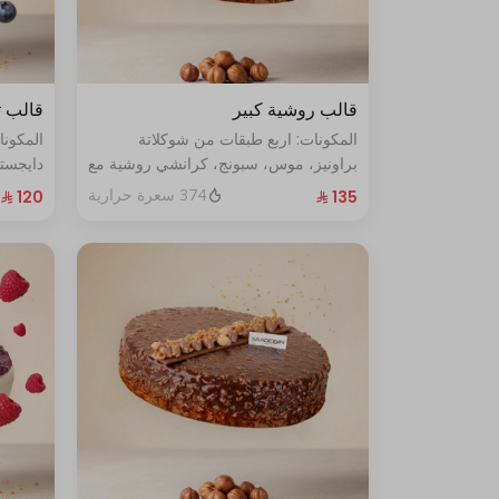
قالب روشية كبير
قالب ت
المكونات: اربع طبقات من شوكلاتة
المكون
براونيز، موس، سبونج، كرانشي روشية مع
دايجست
البندق الحجم الحجم:كبير يكفي١٢شخص
الأزرق الطازج ال
374 سعرة حرارية