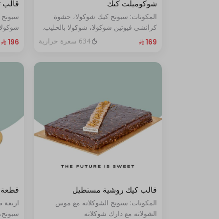
شوكوميلت كيك
قالب 
المكونات: سبونج كيك شوكولا، حشوة
سبونج 
كرانشي فيوتين شوكولا، شوكولا بالحليب.
شوكولا
(تكفي من ٨ إلى ١٠ شخصًا)
من ١٠ إلى ١٢ شخصًا
634 سعرة حرارية
قالب كيك روشية مستطيل
قطعة 
المكونات: سبونج الشوكلاته مع موس
اربعة 
الشولاته مع دارك شوكلاته
سبونج،