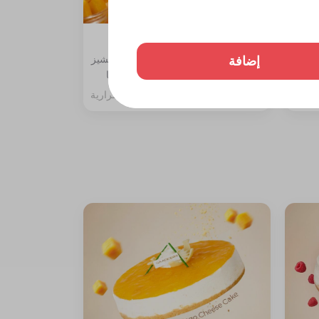
تشيز كيك مانجو قطعة
إضافة
ة،
المكونات: طبقة بسكوت دايجستف والتشيز
مع جلي
مع سبونج الفانيليا مغطاة بصوص المنجا
257 سعرة حرارية