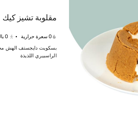
مقلوبة تشيز كيك
عات متنوعة
حلى دايت
منتجات صحية
مفرزنات
0 سعرة حرارية
•
0
با
بسكويت دايجستف الهش محشو
الراسبيري اللذيذة