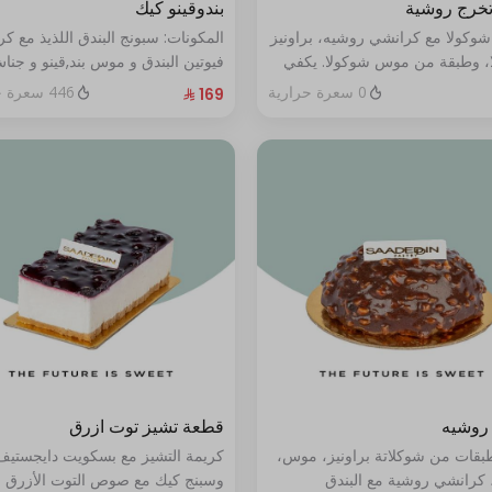
تخرج روشية
بندوقينو كيك
شوكولا مع كرانشي روشيه، براونيز
المكونات: سبونج البندق اللذيذ مع ك
، وطبقة من موس شوكولا. يكفي
فيوتين البندق و موس بند,قينو و جنا
البندق مع طبقة شوكولا ناعمة (تكف
0 سعرة حرارية
446 سعرة حرارية
٨ إلى ١٠ أشخاص)
روشيه
قطعة تشيز توت ازرق
طبقات من شوكلاتة براونيز، موس،
كريمة التشيز مع بسكويت دايجستيف
 كرانشي روشية مع البندق
وسبنج كيك مع صوص التوت الأزرق ا