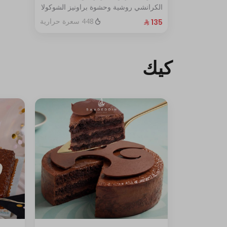
الكرانشي روشية وحشوة براونيز الشوكولا
المغطاة بالكراميل
448 سعرة حرارية
الحجم:كبير يكفي١٢شخص
كيك