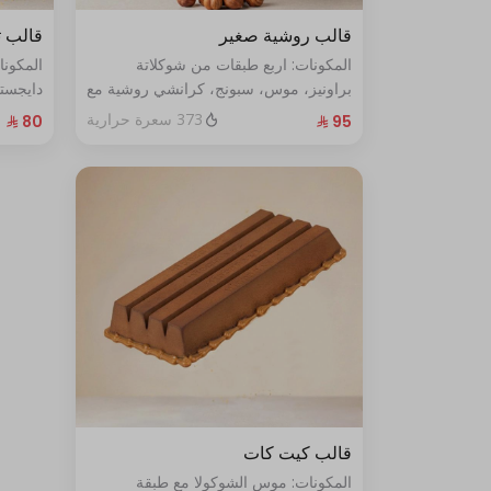
قالب روشية صغير
قالب ت
المكونات: اربع طبقات من شوكلاتة
المكون
براونيز، موس، سبونج، كرانشي روشية مع
دايجست
البندق الحجم: صغير يكفي ٧ أشخاص
الطازج الحجم:صغير يكفي٧ش
373 سعرة حرارية
قالب كيت كات
المكونات: موس الشوكولا مع طبقة