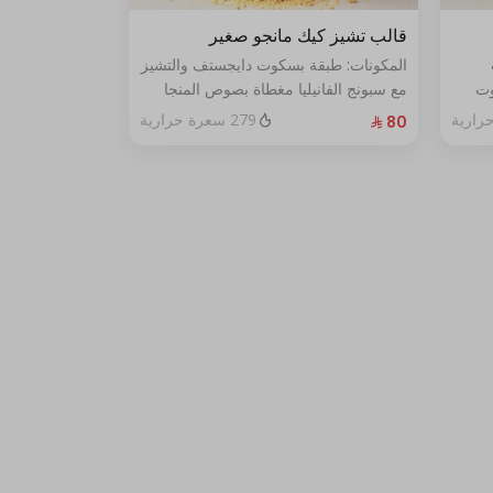
قالب تشيز كيك مانجو صغير
المكونات: طبقة بسكوت دايجستف والتشيز
وت
مع سبونج الفانيليا مغطاة بصوص المنجا
الحجم: صغير يكفي ٧ اشخاص
279 سعرة حرارية