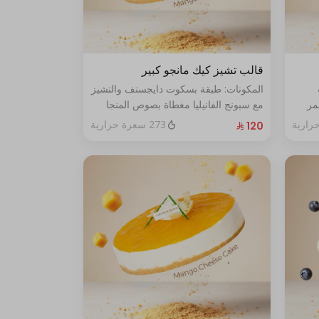
قالب تشيز كيك مانجو كبير
المكونات: طبقة بسكوت دايجستف والتشيز
مر
مع سبونج الفانيليا مغطاة بصوص المنجا
الحجم: كبير يكفي ١٢ اشخاص
273 سعرة حرارية