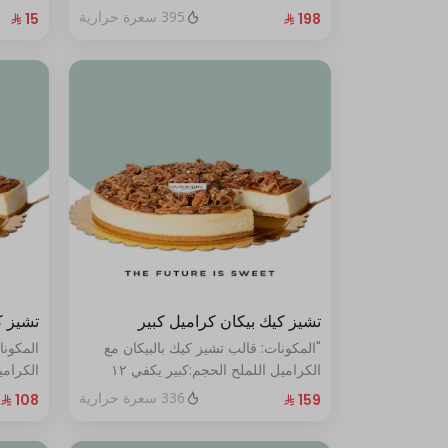
الحجم:صغير:يكفي ١٤ أشخاص"
395 سعرة حرارية
تشيز كيك بيكان كراميل كبير
تشيز ك
"المكونات: قالب تشيز كيك بالبيكان مع
المكونا
الكراميل اللملح الحجم:كبير يكفي ١٢
أشخاص"
أشخاص
336 سعرة حرارية