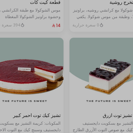
تخرج روشية
قطعة كيت كات
شوكولا مع كرانشي روشيه، براونيز
موس الشوكولا مع طبقة الكرانشي 
، وطبقة من موس شوكولا. يكفي
وحشوة براونيز الشوكولا المغطاة
بالكراميل
0 سعرة حرارية
394 سعرة حرارية
تشيز توت ازرق
تشيز كيك توت احمر كبير
التشيز مع بسكويت دايجستيف
المكونات: كريمة التشيز مع بسكويت
كيك مع صوص التوت الأزرق الطازج
دايجستيف وسبنج كيك مع التوت الاح