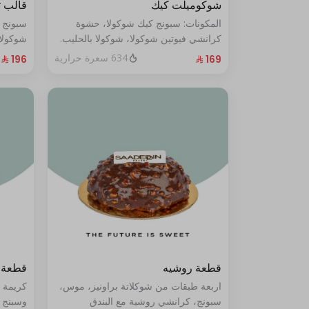
شوكوميلت كيك
قالب 
المكونات: سبونج كيك شوكولا، حشوة
سبونج 
كرانشي فيوتين شوكولا، شوكولا بالحليب.
شوكولا
(تكفي من ٨ إلى ١٠ شخصًا)
من ١٠ إلى ١٢ شخصًا
634 سعرة حرارية
قطعة روشيه
قطعة 
اربعة طبقات من شوكلاتة براونيز، موس،
كريمة 
سبونج، كرانشي روشية مع البندق
وسبنج 