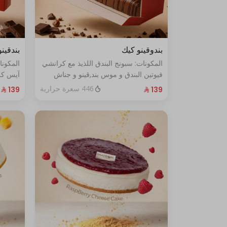
بندوقينو كيك
بندقين
المكونات: سبونج البندق اللذيذ مع كرانشي
المكونا
فيوتين البندق و موس بند,قينو و جناش
آيس كري
البندق مع طبقة شوكولا ناعمة (تكفي من
حشوة ك
446 سعرة حرارية
٨ إلى ١٠ أشخاص)
ناعمة. (تكفي