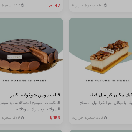
الطازج الحجم:كبير يكفي١٢شخص"
241 سعرة حرارية
252 سعرة حرارية
يك بيكان كراميل قطعة
قالب موس شوكولاتة كبير
ك بالبيكان مع الكراميل المملح
المكونات: سبونج الشوكلاته مع موس
الشولاته مع دارك شوكلاته
الحجم:كبير يكفي ١٢ أشخاص"
333 سعرة حرارية
299 سعرة حرارية