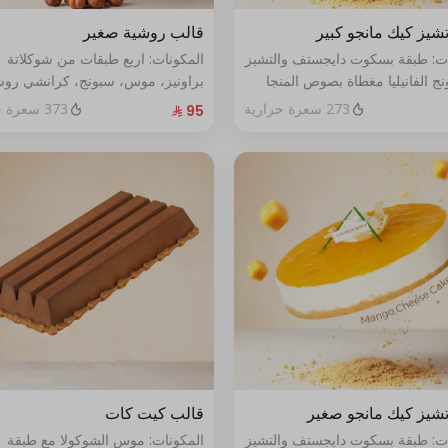
شيز كيك مانجو كبير
قالب روشية صغير
ات: طبقة بسكوت دايجستف والتشيز
المكونات: اربع طبقات من شوكلاتة
ج الفانيليا مغطاة بصوص المنجا
براونيز، موس، سبونج، كرانشي روش
ر يكفي ١٢ اشخاص
البندق الحجم: صغير يكفي ٧ أشخاص
273 سعرة حرارية
373 سعرة حرارية
شيز كيك مانجو صغير
قالب كيت كات
ات: طبقة بسكوت دايجستف والتشيز
المكونات: موس الشوكولا مع طبقة