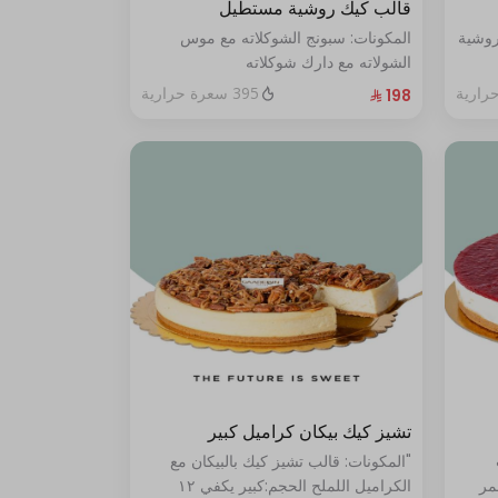
قالب كيك روشية مستطيل
روشية
المكونات: سبونج الشوكلاته مع موس
الشولاته مع دارك شوكلاته
الحجم:صغير:يكفي ١٤ أشخاص"
395 سعرة حرارية
تشيز كيك بيكان كراميل كبير
"المكونات: قالب تشيز كيك بالبيكان مع
مر
الكراميل اللملح الحجم:كبير يكفي ١٢