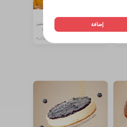
تشيز كيك مانجو قطعة
إضافة
ة،
المكونات: طبقة بسكوت دايجستف والتشيز
مع جلي
مع سبونج الفانيليا مغطاة بصوص المنجا
257 سعرة حرارية