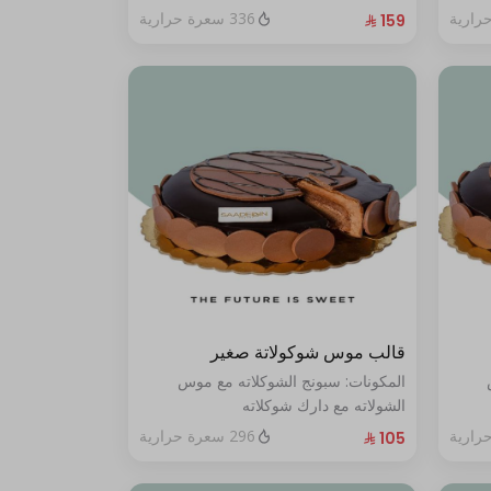
أشخاص"
336 سعرة حرارية
قالب موس شوكولاتة صغير
المكونات: سبونج الشوكلاته مع موس
الشولاته مع دارك شوكلاته
الحجم:صغير:يكفي ٧ أشخاص"
296 سعرة حرارية