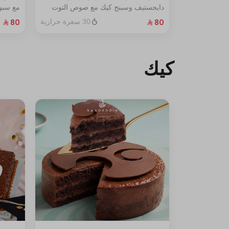
دايجستيف وسبنج كيك مع صوص التوت
مع سبون
الأزرق الطازج الحجم:صغير يكفي٧شخص
الحجم: صغ
30 سعرة حرارية
كيك