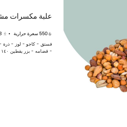
علبة مكسرات مش
عات متنوعة
حلى دايت
منتجات صحية
مفرزنات
550 سعرة حرارية
•
3
فستق - كاجو - لوز - ذرة
- قضامه - بزر يقطين ١٤٠ جرام