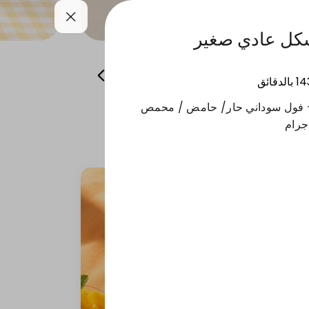
كل عادي صغير
همسات من باريس
منتجات الشتاء
14
بالدقائق
 - فول سوداني حار/ حامض / محمص