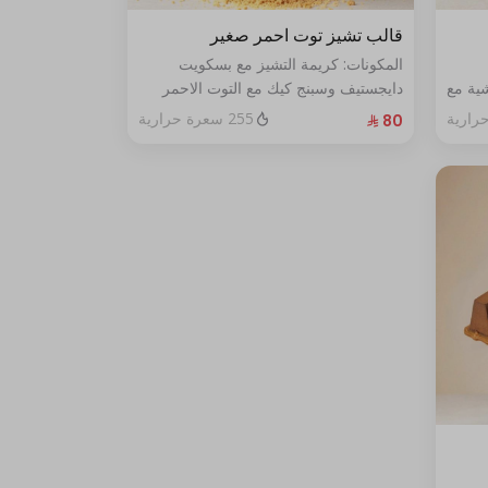
قالب تشيز توت احمر صغير
المكونات: كريمة التشيز مع بسكويت
ية مع
دايجستيف وسبنج كيك مع التوت الاحمر
الطازج الحجم:صغير يكفي٧شخص
255 سعرة حرارية