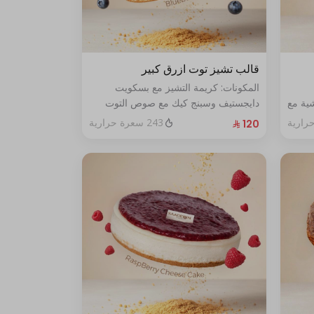
قالب تشيز توت ازرق كبير
المكونات: كريمة التشيز مع بسكويت
ية مع
دايجستيف وسبنج كيك مع صوص التوت
الأزرق الطازج الحجم:كبير يكفي١٢شخص
243 سعرة حرارية