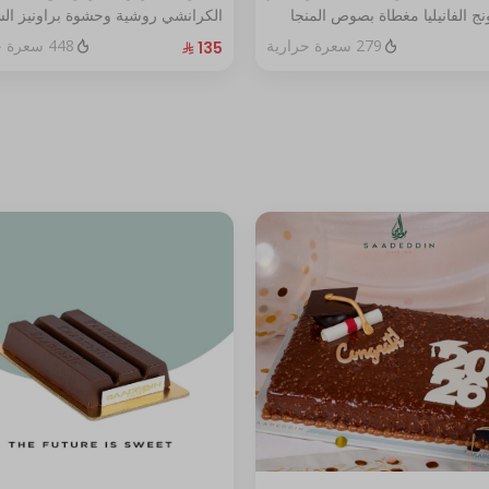
ج الفانيليا مغطاة بصوص المنجا
الكرانشي روشية وحشوة براونيز الش
ير يكفي ٧ اشخاص
المغطاة بالكراميل
279 سعرة حرارية
448 سعرة حرارية
الحجم:كبير يكفي١٢شخص