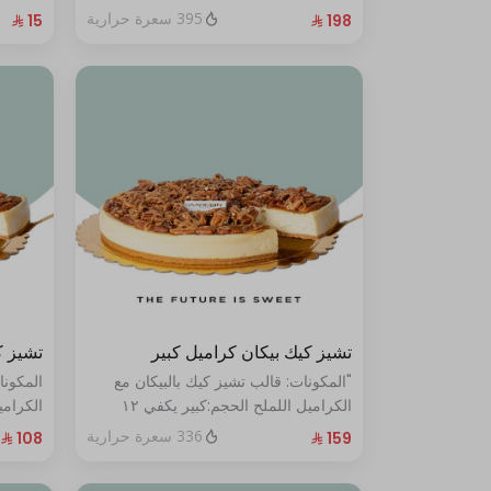
الحجم:صغير:يكفي ١٤ أشخاص"
395 سعرة حرارية
تشيز كيك بيكان كراميل كبير
تشيز ك
"المكونات: قالب تشيز كيك بالبيكان مع
المكونا
الكراميل اللملح الحجم:كبير يكفي ١٢
أشخاص"
أشخاص
336 سعرة حرارية