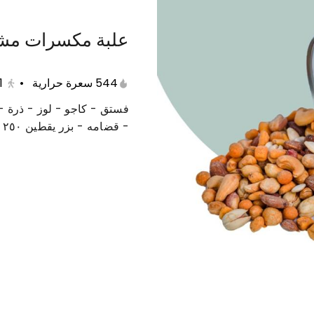
علبة مكسرات م
عات متنوعة
حلى دايت
منتجات صحية
مفرزنات
544 سعرة حرارية
•
1
فستق - كاجو - لوز - ذرة
- قضامه - بزر يقطين ٢٥٠ جرام