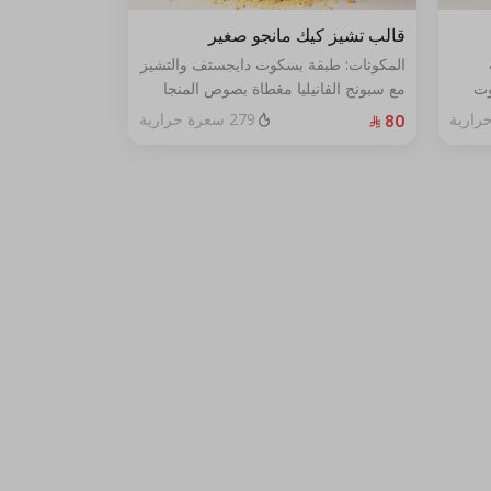
قالب تشيز كيك مانجو صغير
المكونات: طبقة بسكوت دايجستف والتشيز
وت
مع سبونج الفانيليا مغطاة بصوص المنجا
الحجم: صغير يكفي ٧ اشخاص
279 سعرة حرارية