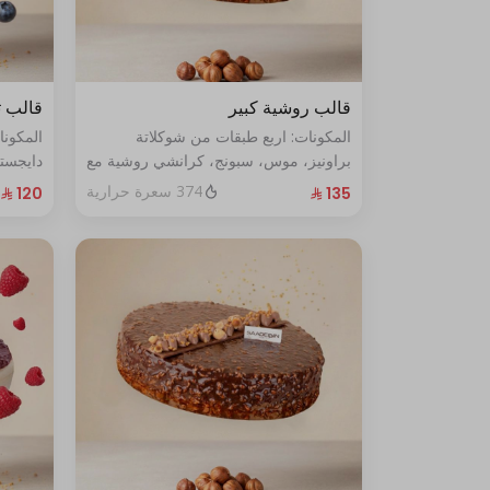
قالب روشية كبير
قالب ت
المكونات: اربع طبقات من شوكلاتة
المكون
براونيز، موس، سبونج، كرانشي روشية مع
دايجست
البندق الحجم الحجم:كبير يكفي١٢شخص
الأزرق الطازج ال
374 سعرة حرارية