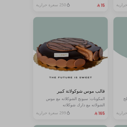
250 سعرة حرارية
قالب موس شوكولاتة كبير
لح
المكونات: سبونج الشوكلاته مع موس
الشولاته مع دارك شوكلاته
الحجم:كبير يكفي ١٢ أشخاص"
299 سعرة حرارية