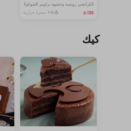
الكرانشي روشية وحشوة براونيز الشوكولا
المغطاة بالكراميل
448 سعرة حرارية
الحجم:كبير يكفي١٢شخص
كيك