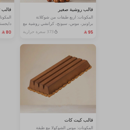
قالب روشية صغير
قالب ت
المكونات: اربع طبقات من شوكلاتة
المكون
براونيز، موس، سبونج، كرانشي روشية مع
دايجست
البندق الحجم: صغير يكفي ٧ أشخاص
الطازج الحجم:صغير يكفي٧ش
373 سعرة حرارية
قالب كيت كات
المكونات: موس الشوكولا مع طبقة