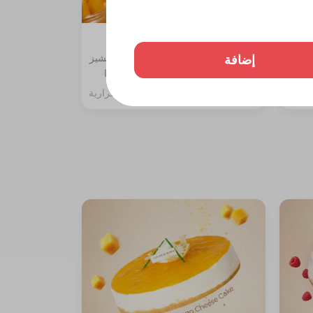
تشيز كيك مانجو قطعة
إضافة
ة،
المكونات: طبقة بسكوت دايجستف والتشيز
مع جلي
مع سبونج الفانيليا مغطاة بصوص المنجا
257 سعرة حرارية