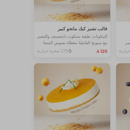
قالب تشيز كيك مانجو كبير
المكونات: طبقة بسكوت دايجستف والتشيز
مر
مع سبونج الفانيليا مغطاة بصوص المنجا
الحجم: كبير يكفي ١٢ اشخاص
273 سعرة حرارية