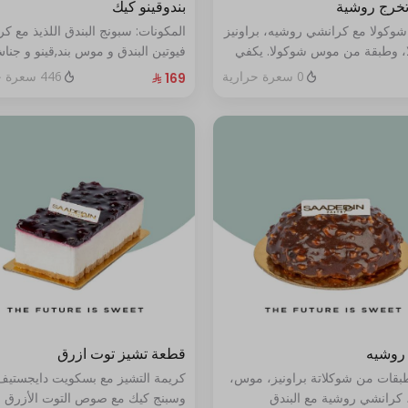
تخرج روشية
بندوقينو كيك
شوكولا مع كرانشي روشيه، براونيز
المكونات: سبونج البندق اللذيذ مع ك
، وطبقة من موس شوكولا. يكفي
فيوتين البندق و موس بند,قينو و جنا
البندق مع طبقة شوكولا ناعمة (تكف
0 سعرة حرارية
446 سعرة حرارية
٨ إلى ١٠ أشخاص)
روشيه
قطعة تشيز توت ازرق
طبقات من شوكلاتة براونيز، موس،
كريمة التشيز مع بسكويت دايجستيف
 كرانشي روشية مع البندق
وسبنج كيك مع صوص التوت الأزرق ا