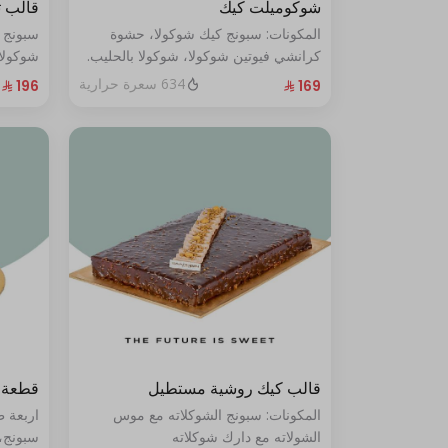
شوكوميلت كيك
قالب 
المكونات: سبونج كيك شوكولا، حشوة
سبونج 
كرانشي فيوتين شوكولا، شوكولا بالحليب.
شوكولا
(تكفي من ٨ إلى ١٠ شخصًا)
من ١٠ إلى ١٢ شخصًا
634 سعرة حرارية
قالب كيك روشية مستطيل
قطعة 
المكونات: سبونج الشوكلاته مع موس
اربعة 
الشولاته مع دارك شوكلاته
سبونج،