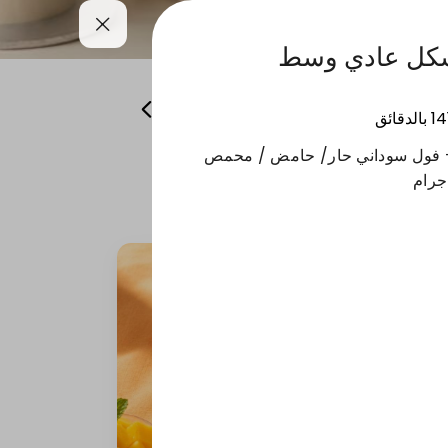
شكل عادي وسط
همسات من باريس
منتجات الشتاء
14
بالدقائق
 - فول سوداني حار/ حامض / محمص