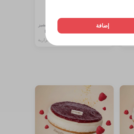
تشيز كيك مانجو قطعة
إضافة
ة،
المكونات: طبقة بسكوت دايجستف والتشيز
مع جلي
مع سبونج الفانيليا مغطاة بصوص المنجا
257 سعرة حرارية