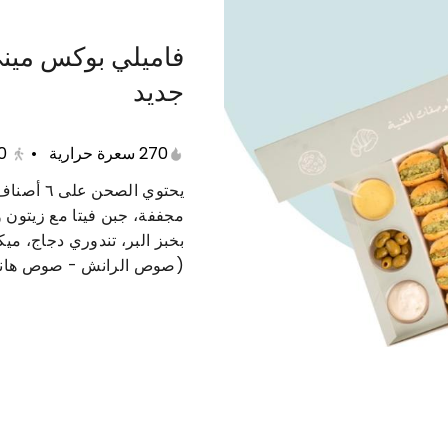
فاميلي بوكس ميني
جديد
عات متنوعة
حلى دايت
منتجات صحية
مفرزنات
270 سعرة حرارية
•
0
يحتوي الص
مجففة، جبن فيتا مع زيتون
بخبز البر، تندوري دجاج، م
(صوص الرانش - صوص هاني