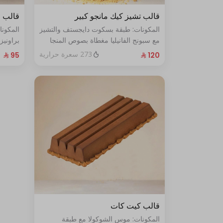
قالب تشيز كيك مانجو كبير
قالب 
المكونات: طبقة بسكوت دايجستف والتشيز
المكونا
مع سبونج الفانيليا مغطاة بصوص المنجا
براوني
الحجم: كبير يكفي ١٢ اشخاص
البندق ا
273 سعرة حرارية
قالب كيت كات
المكونات: موس الشوكولا مع طبقة