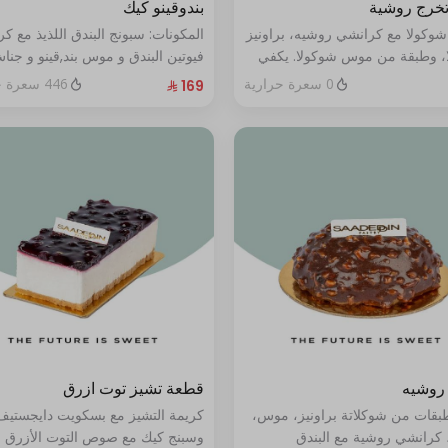
تخرج روشية
بندوقينو كيك
شوكولا مع كرانشي روشيه، براونيز
المكونات: سبونج البندق اللذيذ مع ك
، وطبقة من موس شوكولا. يكفي
فيوتين البندق و موس بند,قينو و جنا
البندق مع طبقة شوكولا ناعمة (تكف
0 سعرة حرارية
446 سعرة حرارية
٨ إلى ١٠ أشخاص)
روشيه
قطعة تشيز توت ازرق
طبقات من شوكلاتة براونيز، موس،
كريمة التشيز مع بسكويت دايجستيف
 كرانشي روشية مع البندق
وسبنج كيك مع صوص التوت الأزرق ا