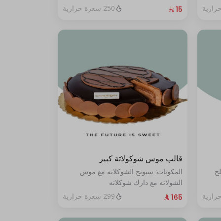
250 سعرة حرارية
قالب موس شوكولاتة كبير
لح
المكونات: سبونج الشوكلاته مع موس
الشولاته مع دارك شوكلاته
الحجم:كبير يكفي ١٢ أشخاص"
299 سعرة حرارية