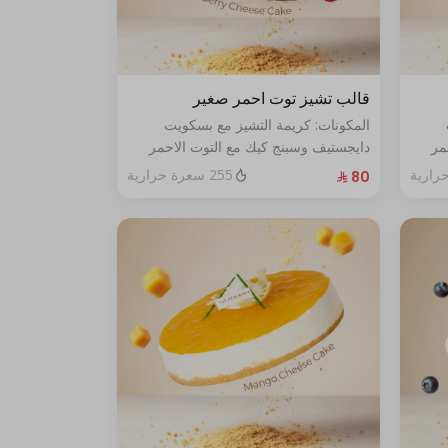
قالب تشيز توت احمر صغير
المكونات: كريمة التشيز مع بسكويت
مر
دايجستيف وسبنج كيك مع التوت الاحمر
الطازج الحجم:صغير يكفي٧شخص
255 سعرة حرارية