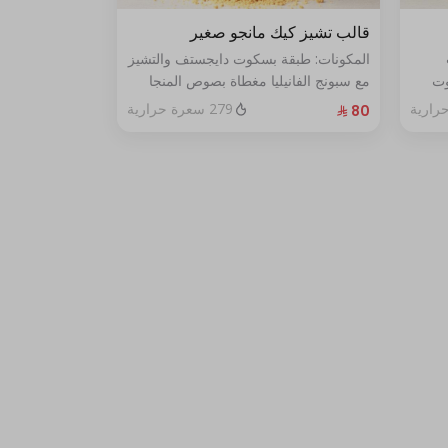
قالب تشيز كيك مانجو صغير
المكونات: طبقة بسكوت دايجستف والتشيز
وت
مع سبونج الفانيليا مغطاة بصوص المنجا
الحجم: صغير يكفي ٧ اشخاص
279 سعرة حرارية