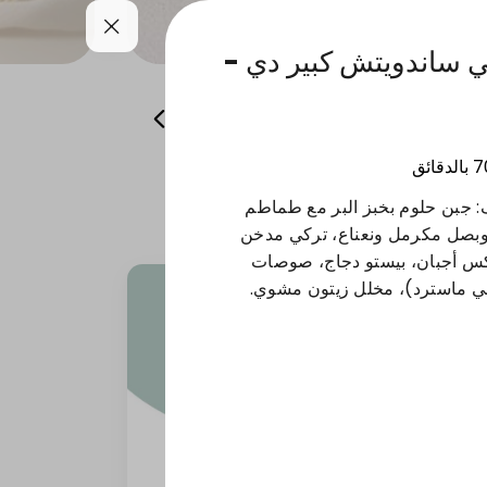
 ساندويتش كبير دي -
همسات من باريس
منتجات الشتاء
7
بالدقائق
حن على ٦ أصناف: جبن حلوم بخبز البر مع طماطم
 وبصل مكرمل ونعناع، تركي مدخن
يكس أجبان، بيستو دجاج، صوصات
 ماسترد)، مخلل زيتون مشوي.