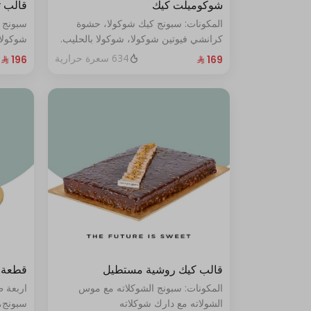
شوكوميلت كيك
قالب 
المكونات: سبونج كيك شوكولا، حشوة
سبونج 
كرانشي فيوتين شوكولا، شوكولا بالحليب.
شوكولا
(تكفي من ٨ إلى ١٠ شخصًا)
من ١٠ إلى ١٢ شخصًا
634 سعرة حرارية
قالب كيك روشية مستطيل
قطعة 
المكونات: سبونج الشوكلاته مع موس
اربعة 
الشولاته مع دارك شوكلاته
سبونج،