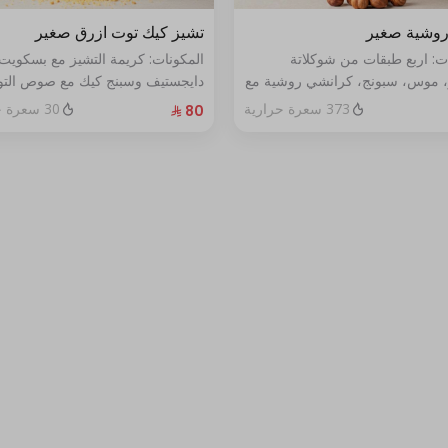
روشية صغير
تشيز كيك توت ازرق صغير
ت: اربع طبقات من شوكلاتة
المكونات: كريمة التشيز مع بسكويت
ز، موس، سبونج، كرانشي روشية مع
دايجستيف وسبنج كيك مع صوص الت
لحجم: صغير يكفي ٧ أشخاص
الأزرق الطازج الحجم:صغير يكفي٧شخص
373 سعرة حرارية
30 سعرة حرارية