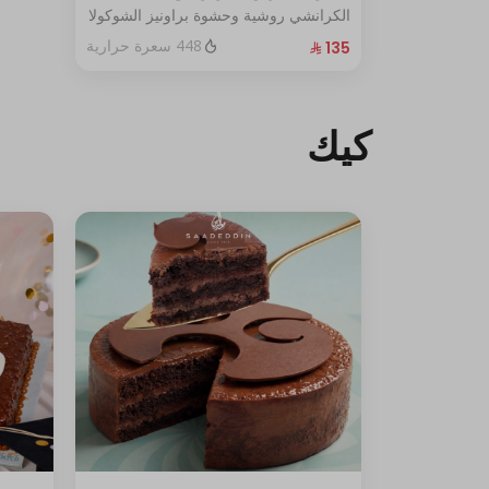
الكرانشي روشية وحشوة براونيز الشوكولا
المغطاة بالكراميل
448 سعرة حرارية
الحجم:كبير يكفي١٢شخص
كيك