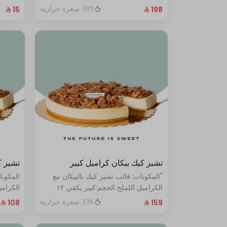
الحجم:صغير:يكفي ١٤ أشخاص"
395 سعرة حرارية
تشيز كيك بيكان كراميل كبير
تشيز ك
"المكونات: قالب تشيز كيك بالبيكان مع
المكونا
الكراميل اللملح الحجم:كبير يكفي ١٢
أشخاص"
أشخاص
336 سعرة حرارية