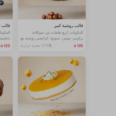
قالب روشية كبير
قالب ت
المكونات: اربع طبقات من شوكلاتة
المكون
براونيز، موس، سبونج، كرانشي روشية مع
دايجست
البندق الحجم الحجم:كبير يكفي١٢شخص
الأزرق الطازج ال
374 سعرة حرارية