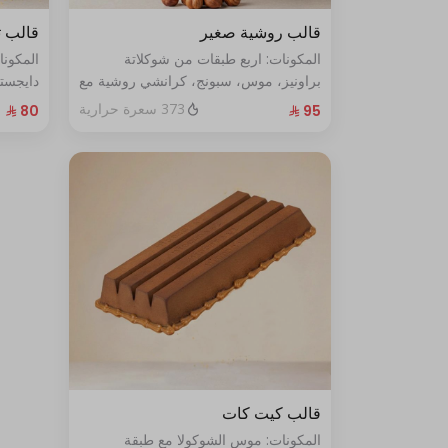
قالب روشية صغير
قالب ت
المكونات: اربع طبقات من شوكلاتة
المكون
براونيز، موس، سبونج، كرانشي روشية مع
دايجست
البندق الحجم: صغير يكفي ٧ أشخاص
الطازج الحجم:صغير يكفي٧ش
373 سعرة حرارية
قالب كيت كات
المكونات: موس الشوكولا مع طبقة