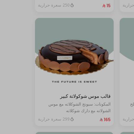
250 سعرة حرارية
قالب موس شوكولاتة كبير
لح
المكونات: سبونج الشوكلاته مع موس
الشولاته مع دارك شوكلاته
الحجم:كبير يكفي ١٢ أشخاص"
299 سعرة حرارية