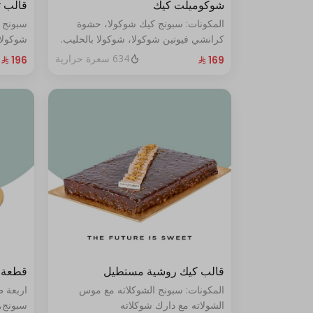
شوكوميلت كيك
قالب 
المكونات: سبونج كيك شوكولا، حشوة
سبونج 
كرانشي فيوتين شوكولا، شوكولا بالحليب.
شوكولا
(تكفي من ٨ إلى ١٠ شخصًا)
من ١٠ إلى ١٢ شخصًا
634 سعرة حرارية
قالب كيك روشية مستطيل
قطعة 
المكونات: سبونج الشوكلاته مع موس
اربعة 
الشولاته مع دارك شوكلاته
سبونج،