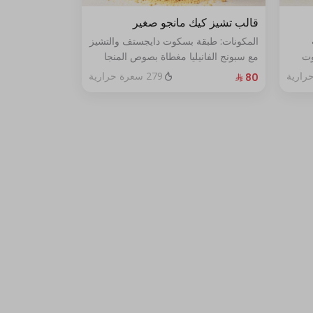
قالب تشيز كيك مانجو صغير
المكونات: طبقة بسكوت دايجستف والتشيز
وت
مع سبونج الفانيليا مغطاة بصوص المنجا
الحجم: صغير يكفي ٧ اشخاص
279 سعرة حرارية