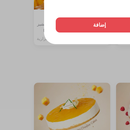
تشيز كيك مانجو قطعة
إضافة
ة،
المكونات: طبقة بسكوت دايجستف والتشيز
مع جلي
مع سبونج الفانيليا مغطاة بصوص المنجا
257 سعرة حرارية