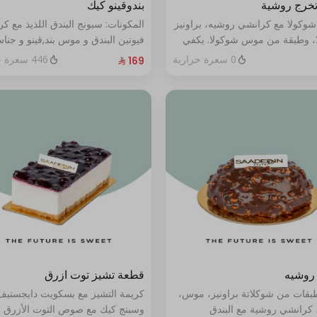
تخرج روشية
بندوقينو كيك
شوكولا مع كرانشي روشيه، براونيز
المكونات: سبونج البندق اللذيذ مع ك
، وطبقة من موس شوكولا. يكفي
فيوتين البندق و موس بند,قينو و جنا
البندق مع طبقة شوكولا ناعمة (تكف
0 سعرة حرارية
446 سعرة حرارية
٨ إلى ١٠ أشخاص)
روشيه
قطعة تشيز توت ازرق
طبقات من شوكلاتة براونيز، موس،
كريمة التشيز مع بسكويت دايجستيف
 كرانشي روشية مع البندق
وسبنج كيك مع صوص التوت الأزرق ا