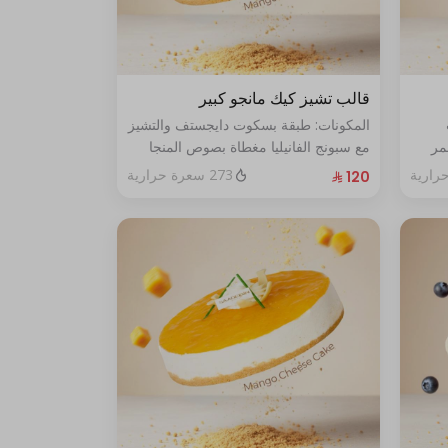
قالب تشيز كيك مانجو كبير
المكونات: طبقة بسكوت دايجستف والتشيز
مر
مع سبونج الفانيليا مغطاة بصوص المنجا
الحجم: كبير يكفي ١٢ اشخاص
273 سعرة حرارية