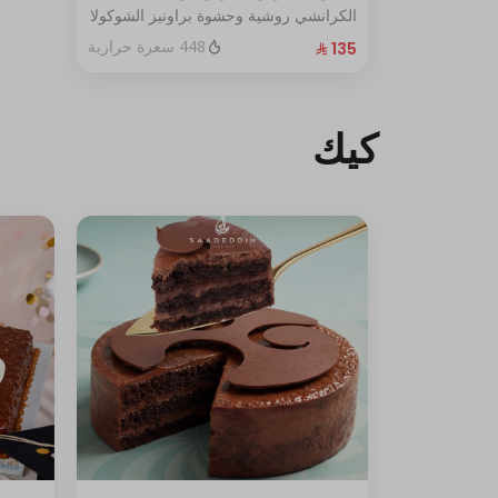
الكرانشي روشية وحشوة براونيز الشوكولا
المغطاة بالكراميل
448 سعرة حرارية
الحجم:كبير يكفي١٢شخص
كيك