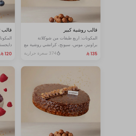
قالب روشية كبير
قالب ت
المكونات: اربع طبقات من شوكلاتة
المكون
براونيز، موس، سبونج، كرانشي روشية مع
دايجست
البندق الحجم الحجم:كبير يكفي١٢شخص
الأزرق الطازج ال
374 سعرة حرارية