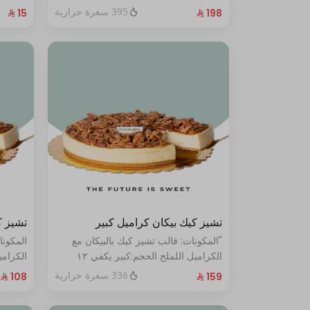
الحجم:صغير:يكفي ١٤ أشخاص"
395 سعرة حرارية
تشيز كيك بيكان كراميل كبير
تشيز ك
"المكونات: قالب تشيز كيك بالبيكان مع
المكونا
الكراميل اللملح الحجم:كبير يكفي ١٢
أشخاص"
أشخاص
336 سعرة حرارية