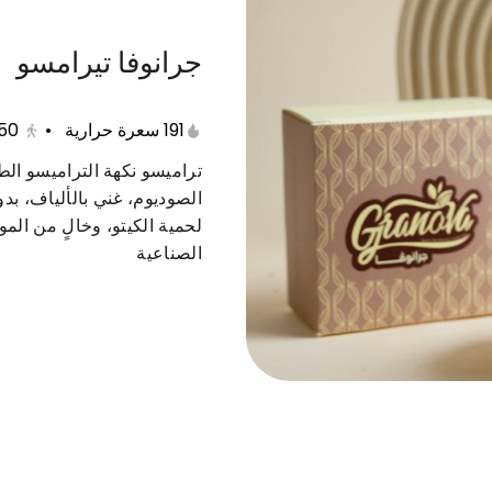
جرانوفا تيرامسو
عات متنوعة
حلى دايت
منتجات صحية
مفرزنات
191 سعرة حرارية
•
50
تراميسو نكهة التراميسو ال
الصوديوم، غني بالألياف، 
لحمية الكيتو، وخالٍ من المو
الصناعية