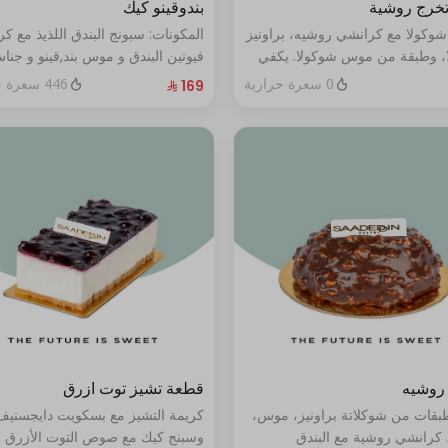
تخرج روشية
بندوقينو كيك
شوكولا مع كرانشي روشيه، براونيز
المكونات: سبونج البندق اللذيذ مع ك
، وطبقة من موس شوكولا. يكفي
فيوتين البندق و موس بند,قينو و جنا
البندق مع طبقة شوكولا ناعمة (تكف
0 سعرة حرارية
446 سعرة حرارية
٨ إلى ١٠ أشخاص)
روشيه
قطعة تشيز توت ازرق
طبقات من شوكلاتة براونيز، موس،
كريمة التشيز مع بسكويت دايجستيف
 كرانشي روشية مع البندق
وسبنج كيك مع صوص التوت الأزرق ا