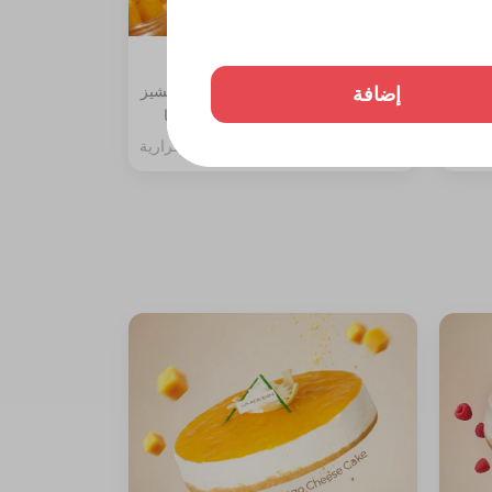
تشيز كيك مانجو قطعة
إضافة
ة،
المكونات: طبقة بسكوت دايجستف والتشيز
مع جلي
مع سبونج الفانيليا مغطاة بصوص المنجا
257 سعرة حرارية