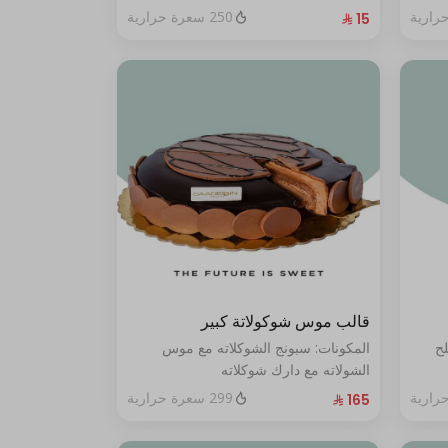
250 سعرة حرارية
قالب موس شوكولاتة كبير
لح
المكونات: سبونج الشوكلاته مع موس
الشولاته مع دارك شوكلاته
الحجم:كبير يكفي ١٢ أشخاص"
299 سعرة حرارية