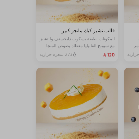
قالب تشيز كيك مانجو كبير
المكونات: طبقة بسكوت دايجستف والتشيز
مر
مع سبونج الفانيليا مغطاة بصوص المنجا
الحجم: كبير يكفي ١٢ اشخاص
273 سعرة حرارية