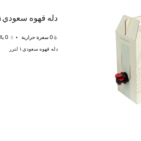
دله قهوه سعودي١ لتر
عات متنوعة
حلى دايت
منتجات صحية
مفرزنات
0 سعرة حرارية
•
0
با
دله قهوه سعودي١ لترر