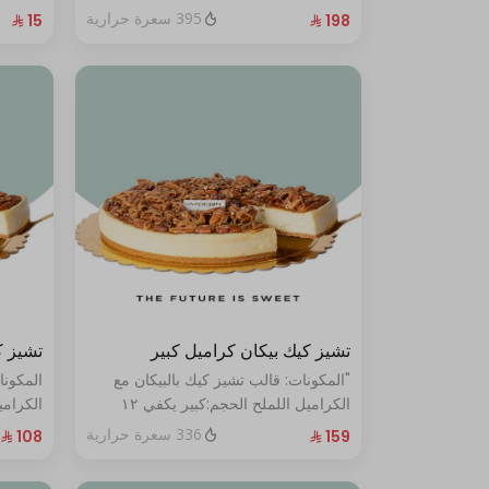
الحجم:صغير:يكفي ١٤ أشخاص"
395 سعرة حرارية
تشيز كيك بيكان كراميل كبير
تشيز ك
"المكونات: قالب تشيز كيك بالبيكان مع
المكونا
الكراميل اللملح الحجم:كبير يكفي ١٢
أشخاص"
أشخاص
336 سعرة حرارية