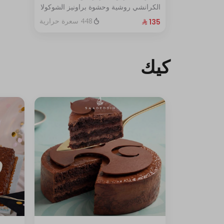
الكرانشي روشية وحشوة براونيز الشوكولا
المغطاة بالكراميل
448 سعرة حرارية
الحجم:كبير يكفي١٢شخص
كيك