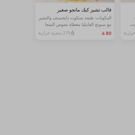
قالب تشيز كيك مانجو صغير
المكونات: طبقة بسكوت دايجستف والتشيز
وت
مع سبونج الفانيليا مغطاة بصوص المنجا
الحجم: صغير يكفي ٧ اشخاص
279 سعرة حرارية