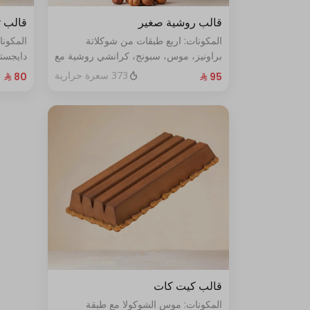
قالب روشية صغير
قالب ت
المكونات: اربع طبقات من شوكلاتة
المكون
براونيز، موس، سبونج، كرانشي روشية مع
دايجست
البندق الحجم: صغير يكفي ٧ أشخاص
الطازج الحجم:صغير يكفي٧ش
373 سعرة حرارية
قالب كيت كات
المكونات: موس الشوكولا مع طبقة