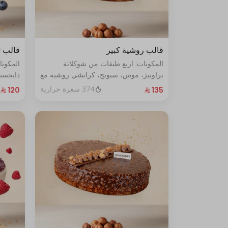
قالب روشية كبير
قالب ت
المكونات: اربع طبقات من شوكلاتة
المكون
براونيز، موس، سبونج، كرانشي روشية مع
دايجست
البندق الحجم الحجم:كبير يكفي١٢شخص
الأزرق الطازج ال
374 سعرة حرارية