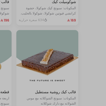
شوكوميلت كيك
قالب 
المكونات: سبونج كيك شوكولا، حشوة
سبونج 
كرانشي فيوتين شوكولا، شوكولا بالحليب.
شوكولا
(تكفي من ٨ إلى ١٠ شخصًا)
من ١٠ إلى ١٢ شخصًا
634 سعرة حرارية
قالب كيك روشية مستطيل
قطعة 
المكونات: سبونج الشوكلاته مع موس
اربعة 
الشولاته مع دارك شوكلاته
سبونج،