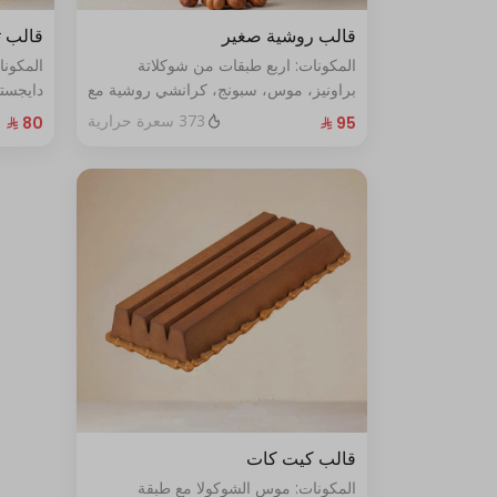
قالب روشية صغير
قالب ت
المكونات: اربع طبقات من شوكلاتة
المكون
براونيز، موس، سبونج، كرانشي روشية مع
دايجست
البندق الحجم: صغير يكفي ٧ أشخاص
الطازج الحجم:صغير يكفي٧ش
373 سعرة حرارية
قالب كيت كات
المكونات: موس الشوكولا مع طبقة