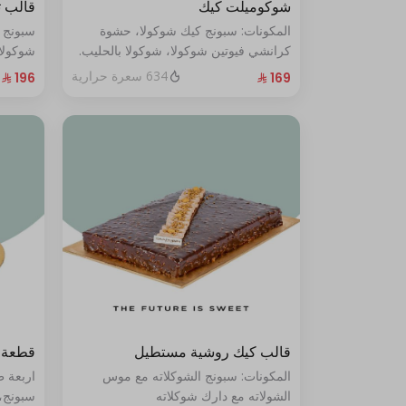
شوكوميلت كيك
قالب 
المكونات: سبونج كيك شوكولا، حشوة
سبونج 
كرانشي فيوتين شوكولا، شوكولا بالحليب.
شوكولا
(تكفي من ٨ إلى ١٠ شخصًا)
من ١٠ إلى ١٢ شخصًا
634 سعرة حرارية
قالب كيك روشية مستطيل
قطعة 
المكونات: سبونج الشوكلاته مع موس
اربعة 
الشولاته مع دارك شوكلاته
سبونج،