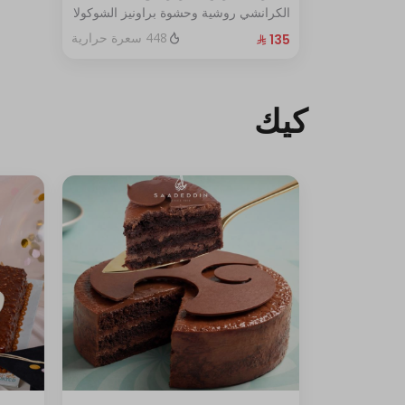
الكرانشي روشية وحشوة براونيز الشوكولا
المغطاة بالكراميل
448 سعرة حرارية
الحجم:كبير يكفي١٢شخص
كيك