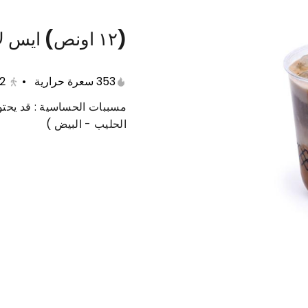
(١٢ اونص) ايس لاتيه بندق
عات متنوعة
حلى دايت
منتجات صحية
مفرزنات
353 سعرة حرارية
•
2
مسببات الحساسية : قد يحتو
الحليب - البيض )