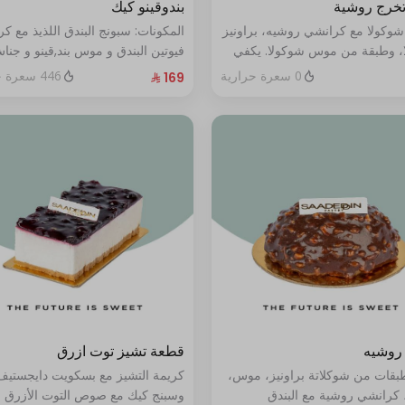
تخرج روشية
بندوقينو كيك
شوكولا مع كرانشي روشيه، براونيز
المكونات: سبونج البندق اللذيذ مع ك
، وطبقة من موس شوكولا. يكفي
فيوتين البندق و موس بند,قينو و جنا
البندق مع طبقة شوكولا ناعمة (تكف
0 سعرة حرارية
446 سعرة حرارية
٨ إلى ١٠ أشخاص)
روشيه
قطعة تشيز توت ازرق
طبقات من شوكلاتة براونيز، موس،
كريمة التشيز مع بسكويت دايجستيف
 كرانشي روشية مع البندق
وسبنج كيك مع صوص التوت الأزرق ا