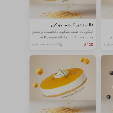
قالب تشيز كيك مانجو كبير
المكونات: طبقة بسكوت دايجستف والتشيز
مر
مع سبونج الفانيليا مغطاة بصوص المنجا
الحجم: كبير يكفي ١٢ اشخاص
273 سعرة حرارية