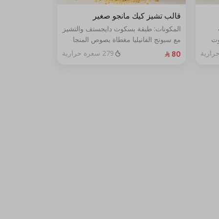
قالب تشيز كيك مانجو صغير
المكونات: طبقة بسكوت دايجستف والتشيز
وت
مع سبونج الفانيليا مغطاة بصوص المنجا
الحجم: صغير يكفي ٧ اشخاص
279 سعرة حرارية