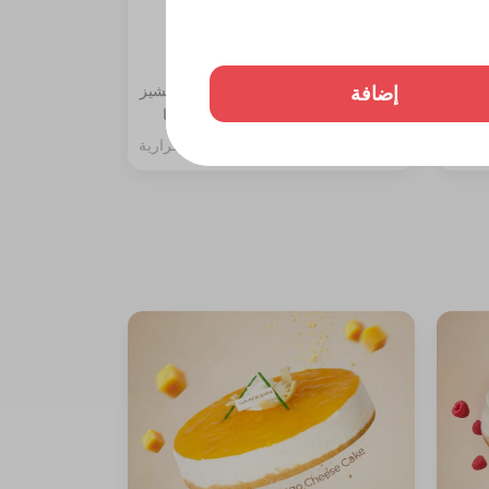
تشيز كيك مانجو قطعة
إضافة
ة،
المكونات: طبقة بسكوت دايجستف والتشيز
مع جلي
مع سبونج الفانيليا مغطاة بصوص المنجا
257 سعرة حرارية