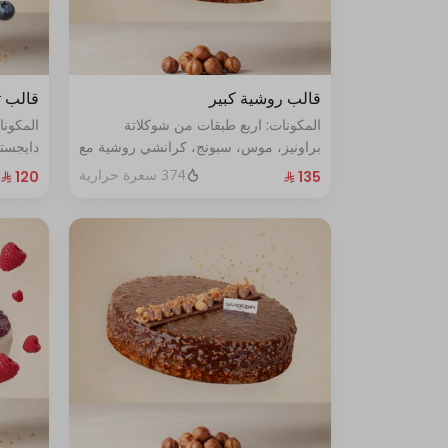
قالب روشية كبير
قالب ت
المكونات: اربع طبقات من شوكلاتة
المكون
براونيز، موس، سبونج، كرانشي روشية مع
دايجست
البندق الحجم الحجم:كبير يكفي١٢شخص
الأزرق الطازج ال
374 سعرة حرارية