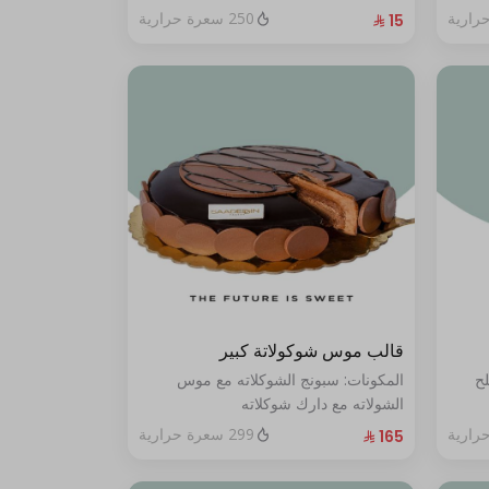
250 سعرة حرارية
قالب موس شوكولاتة كبير
لح
المكونات: سبونج الشوكلاته مع موس
الشولاته مع دارك شوكلاته
الحجم:كبير يكفي ١٢ أشخاص"
299 سعرة حرارية