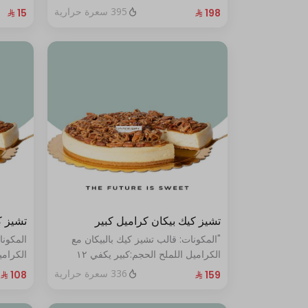
الحجم:صغير:يكفي ١٤ أشخاص"
395 سعرة حرارية
تشيز كيك بيكان كراميل كبير
تشيز ك
"المكونات: قالب تشيز كيك بالبيكان مع
المكونا
الكراميل اللملح الحجم:كبير يكفي ١٢
أشخاص"
أشخاص
336 سعرة حرارية