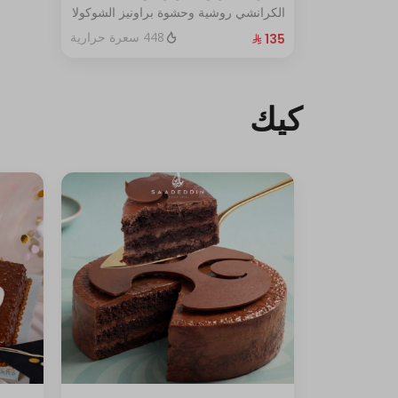
الكرانشي روشية وحشوة براونيز الشوكولا
المغطاة بالكراميل
448 سعرة حرارية
الحجم:كبير يكفي١٢شخص
كيك