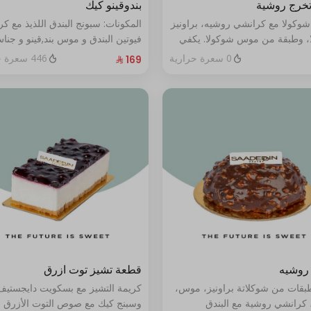
تخرج روشية
بندوقينو كيك
شوكولا مع كرانشي روشيه، براونيز
المكونات: سبونج البندق اللذيذ مع ك
، وطبقة من موس شوكولا. يكفي
فيوتين البندق و موس بند,قينو و جنا
البندق مع طبقة شوكولا ناعمة (تكف
0 سعرة حرارية
446 سعرة حرارية
٨ إلى ١٠ أشخاص)
روشيه
قطعة تشيز توت ازرق
طبقات من شوكلاتة براونيز، موس،
كريمة التشيز مع بسكويت دايجستيف
 كرانشي روشية مع البندق
وسبنج كيك مع صوص التوت الأزرق ا