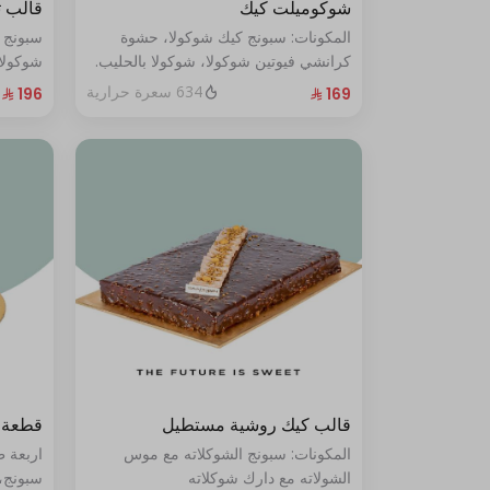
شوكوميلت كيك
قالب 
المكونات: سبونج كيك شوكولا، حشوة
سبونج 
كرانشي فيوتين شوكولا، شوكولا بالحليب.
شوكولا
(تكفي من ٨ إلى ١٠ شخصًا)
من ١٠ إلى ١٢ شخصًا
634 سعرة حرارية
قالب كيك روشية مستطيل
قطعة 
المكونات: سبونج الشوكلاته مع موس
اربعة 
الشولاته مع دارك شوكلاته
سبونج،