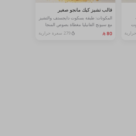
قالب تشيز كيك مانجو صغير
المكونات: طبقة بسكوت دايجستف والتشيز
وت
مع سبونج الفانيليا مغطاة بصوص المنجا
الحجم: صغير يكفي ٧ اشخاص
279 سعرة حرارية