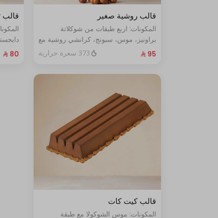
قالب روشية صغير
قالب ت
المكونات: اربع طبقات من شوكلاتة
المكون
براونيز، موس، سبونج، كرانشي روشية مع
دايجست
البندق الحجم: صغير يكفي ٧ أشخاص
الطازج الحجم:صغير يكفي٧ش
373 سعرة حرارية
قالب كيت كات
المكونات: موس الشوكولا مع طبقة