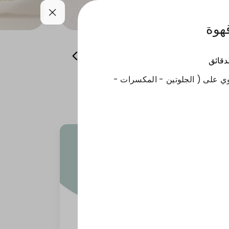
همسات من باريس
منتجات الشتاء
لدقائق
ي على ( الجلوتين - المكسرات -