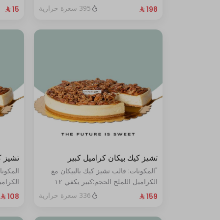
الحجم:صغير:يكفي ١٤ أشخاص"
395 سعرة حرارية
تشيز كيك بيكان كراميل كبير
تشيز ك
"المكونات: قالب تشيز كيك بالبيكان مع
المكونا
الكراميل اللملح الحجم:كبير يكفي ١٢
أشخاص"
أشخاص
336 سعرة حرارية