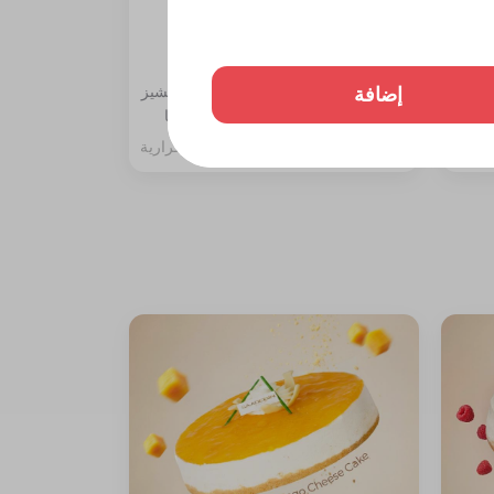
تشيز كيك مانجو قطعة
إضافة
ة،
المكونات: طبقة بسكوت دايجستف والتشيز
مع جلي
مع سبونج الفانيليا مغطاة بصوص المنجا
257 سعرة حرارية