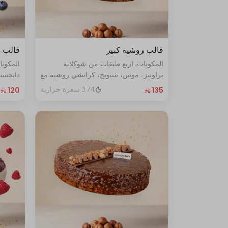
قالب روشية كبير
قالب ت
المكونات: اربع طبقات من شوكلاتة
المكون
براونيز، موس، سبونج، كرانشي روشية مع
دايجست
البندق الحجم الحجم:كبير يكفي١٢شخص
الأزرق الطازج ال
374 سعرة حرارية