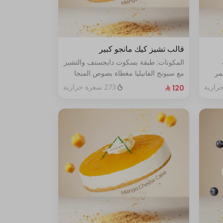
قالب تشيز كيك مانجو كبير
المكونات: طبقة بسكوت دايجستف والتشيز
مر
مع سبونج الفانيليا مغطاة بصوص المنجا
الحجم: كبير يكفي ١٢ اشخاص
273 سعرة حرارية