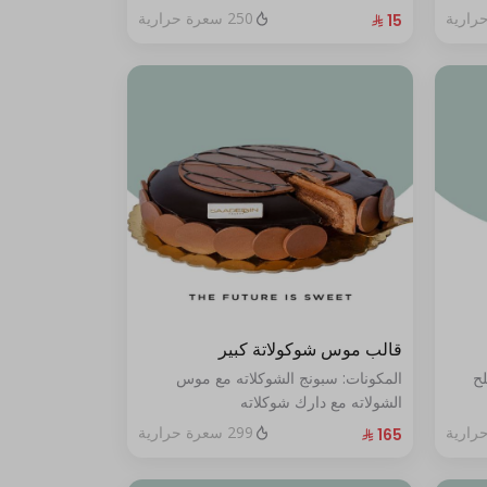
250 سعرة حرارية
قالب موس شوكولاتة كبير
لح
المكونات: سبونج الشوكلاته مع موس
الشولاته مع دارك شوكلاته
الحجم:كبير يكفي ١٢ أشخاص"
299 سعرة حرارية