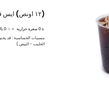
(١٢ اونص) ايس قهوة
عات متنوعة
حلى دايت
منتجات صحية
مفرزنات
0 سعرة حرارية
•
0
با
مسببات الحساسية : قد يحتو
الحليب - البيض )