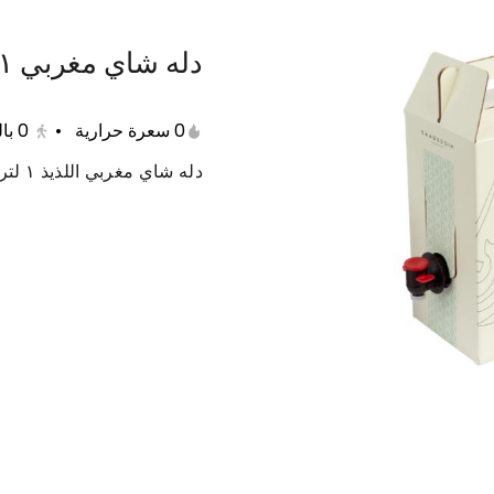
دله شاي مغربي ١ لتر
عات متنوعة
حلى دايت
منتجات صحية
مفرزنات
0 سعرة حرارية
•
0
با
دله شاي مغربي اللذيذ ١ لتر