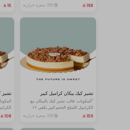
الحجم:صغير:يكفي ١٤ أشخاص"
395 سعرة حرارية
تشيز كيك بيكان كراميل كبير
تشيز ك
"المكونات: قالب تشيز كيك بالبيكان مع
المكونا
الكراميل اللملح الحجم:كبير يكفي ١٢
أشخاص"
أشخاص
336 سعرة حرارية