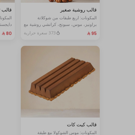
قالب روشية صغير
قالب ت
المكونات: اربع طبقات من شوكلاتة
المكون
براونيز، موس، سبونج، كرانشي روشية مع
دايجست
البندق الحجم: صغير يكفي ٧ أشخاص
الطازج الحجم:صغير يكفي٧ش
373 سعرة حرارية
قالب كيت كات
المكونات: موس الشوكولا مع طبقة