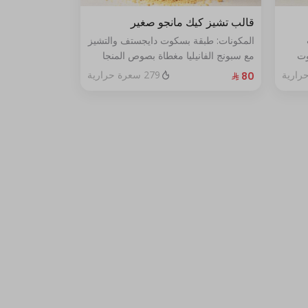
قالب تشيز كيك مانجو صغير
المكونات: طبقة بسكوت دايجستف والتشيز
وت
مع سبونج الفانيليا مغطاة بصوص المنجا
الحجم: صغير يكفي ٧ اشخاص
279 سعرة حرارية