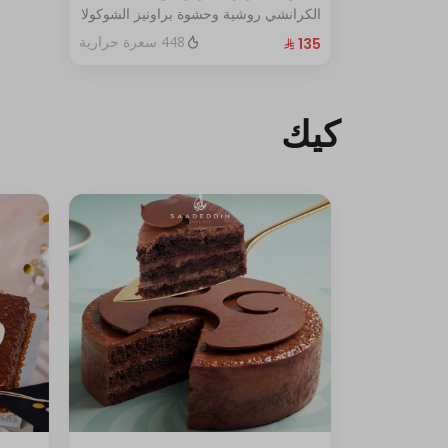
الكرانشي روشية وحشوة براونيز الشوكولا
المغطاة بالكراميل
448 سعرة حرارية
الحجم:كبير يكفي١٢شخص
كيك