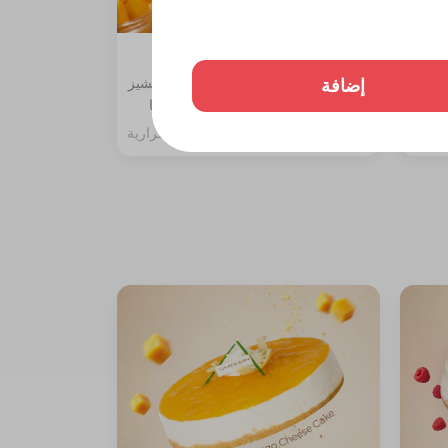
تشيز كيك مانجو قطعة
إضافة
ة،
المكونات: طبقة بسكوت دايجستف والتشيز
مع جلي
مع سبونج الفانيليا مغطاة بصوص المنجا
257 سعرة حرارية