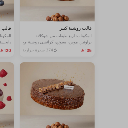
قالب روشية كبير
قالب ت
المكونات: اربع طبقات من شوكلاتة
المكون
براونيز، موس، سبونج، كرانشي روشية مع
دايجست
البندق الحجم الحجم:كبير يكفي١٢شخص
الأزرق الطازج ال
374 سعرة حرارية