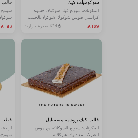
شوكوميلت كيك
قالب 
المكونات: سبونج كيك شوكولا، حشوة
سبونج 
كرانشي فيوتين شوكولا، شوكولا بالحليب.
شوكولا
(تكفي من ٨ إلى ١٠ شخصًا)
من ١٠ إلى ١٢ شخصًا
634 سعرة حرارية
قالب كيك روشية مستطيل
قطعة 
المكونات: سبونج الشوكلاته مع موس
اربعة 
الشولاته مع دارك شوكلاته
سبونج،