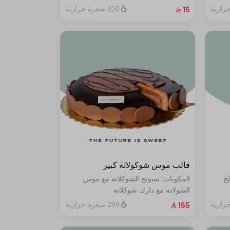
250 سعرة حرارية
قالب موس شوكولاتة كبير
لح
المكونات: سبونج الشوكلاته مع موس
الشولاته مع دارك شوكلاته
الحجم:كبير يكفي ١٢ أشخاص"
299 سعرة حرارية