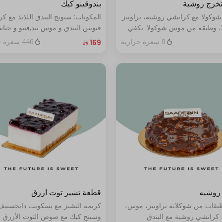
تخرج روشية
بندوقينو كيك
شوكولا مع كرانشي روشيه، براونيز
المكونات: سبونج البندق اللذيذ مع ك
، وطبقة من موس شوكولا. يكفي
فيوتين البندق و موس بند,قينو و جنا
البندق مع طبقة شوكولا ناعمة (تكف
0 سعرة حرارية
446 سعرة حرارية
٨ إلى ١٠ أشخاص)
روشيه
قطعة تشيز توت ازرق
طبقات من شوكلاتة براونيز، موس،
كريمة التشيز مع بسكويت دايجستيف
 كرانشي روشية مع البندق
وسبنج كيك مع صوص التوت الأزرق ا