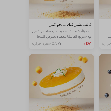
قالب تشيز كيك مانجو كبير
المكونات: طبقة بسكوت دايجستف والتشيز
مر
مع سبونج الفانيليا مغطاة بصوص المنجا
الحجم: كبير يكفي ١٢ اشخاص
273 سعرة حرارية