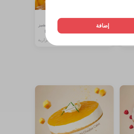
تشيز كيك مانجو قطعة
إضافة
ة،
المكونات: طبقة بسكوت دايجستف والتشيز
مع جلي
مع سبونج الفانيليا مغطاة بصوص المنجا
257 سعرة حرارية