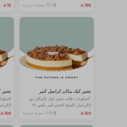
الحجم:صغير:يكفي ١٤ أشخاص"
395 سعرة حرارية
تشيز كيك بيكان كراميل كبير
تشيز ك
"المكونات: قالب تشيز كيك بالبيكان مع
المكونا
الكراميل اللملح الحجم:كبير يكفي ١٢
أشخاص"
أشخاص
336 سعرة حرارية