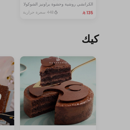
الكرانشي روشية وحشوة براونيز الشوكولا
المغطاة بالكراميل
448 سعرة حرارية
الحجم:كبير يكفي١٢شخص
كيك