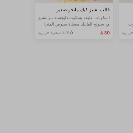
قالب تشيز كيك مانجو صغير
المكونات: طبقة بسكوت دايجستف والتشيز
وت
مع سبونج الفانيليا مغطاة بصوص المنجا
الحجم: صغير يكفي ٧ اشخاص
279 سعرة حرارية