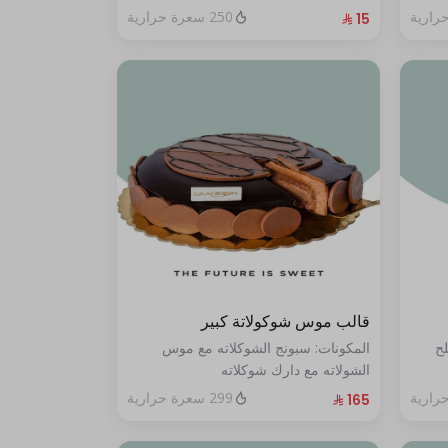
250 سعرة حرارية
قالب موس شوكولاتة كبير
لح
المكونات: سبونج الشوكلاته مع موس
الشولاته مع دارك شوكلاته
الحجم:كبير يكفي ١٢ أشخاص"
299 سعرة حرارية