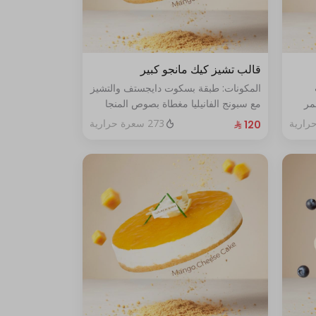
قالب تشيز كيك مانجو كبير
المكونات: طبقة بسكوت دايجستف والتشيز
مر
مع سبونج الفانيليا مغطاة بصوص المنجا
الحجم: كبير يكفي ١٢ اشخاص
273 سعرة حرارية