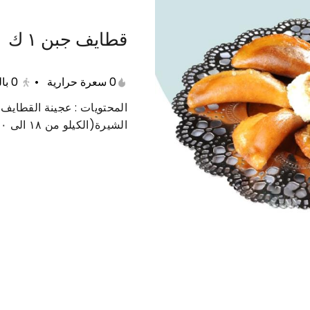
قطايف جبن ١ ك
عات متنوعة
حلى دايت
منتجات صحية
مفرزنات
0 سعرة حرارية
•
0
با
المحتويات : عجينة القطايف
الشيرة(الكيلو من ١٨ الى ٢٠ حبة)