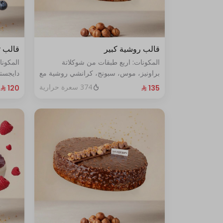
قالب روشية كبير
قالب ت
المكونات: اربع طبقات من شوكلاتة
المكون
براونيز، موس، سبونج، كرانشي روشية مع
دايجست
البندق الحجم الحجم:كبير يكفي١٢شخص
الأزرق الطازج ال
374 سعرة حرارية