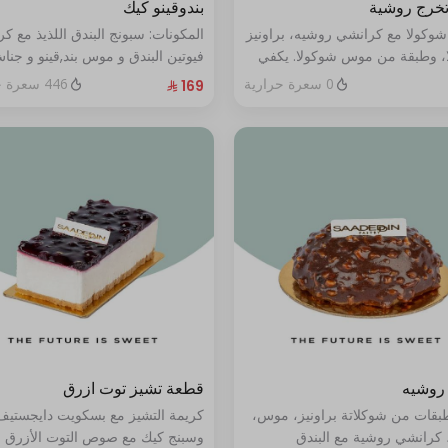
تخرج روشية
بندوقينو كيك
شوكولا مع كرانشي روشيه، براونيز
المكونات: سبونج البندق اللذيذ مع ك
، وطبقة من موس شوكولا. يكفي
فيوتين البندق و موس بند,قينو و جنا
البندق مع طبقة شوكولا ناعمة (تكف
0 سعرة حرارية
446 سعرة حرارية
٨ إلى ١٠ أشخاص)
روشيه
قطعة تشيز توت ازرق
طبقات من شوكلاتة براونيز، موس،
كريمة التشيز مع بسكويت دايجستيف
 كرانشي روشية مع البندق
وسبنج كيك مع صوص التوت الأزرق ا