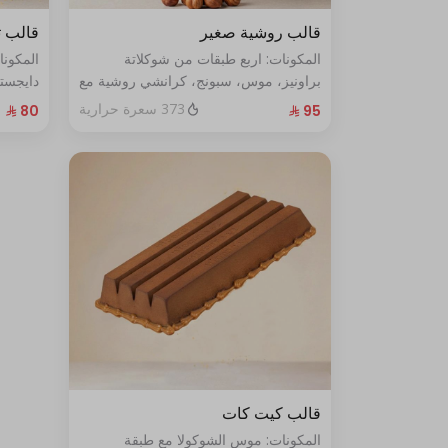
قالب روشية صغير
قالب ت
المكونات: اربع طبقات من شوكلاتة
المكون
براونيز، موس، سبونج، كرانشي روشية مع
دايجست
البندق الحجم: صغير يكفي ٧ أشخاص
الطازج الحجم:صغير يكفي٧ش
373 سعرة حرارية
قالب كيت كات
المكونات: موس الشوكولا مع طبقة