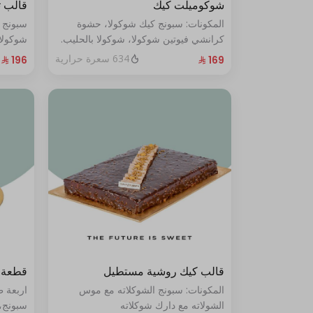
شوكوميلت كيك
قالب 
المكونات: سبونج كيك شوكولا، حشوة
سبونج 
كرانشي فيوتين شوكولا، شوكولا بالحليب.
شوكولا
(تكفي من ٨ إلى ١٠ شخصًا)
من ١٠ إلى ١٢ شخصًا
634 سعرة حرارية
قالب كيك روشية مستطيل
قطعة 
المكونات: سبونج الشوكلاته مع موس
اربعة 
الشولاته مع دارك شوكلاته
سبونج،