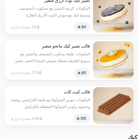
تشيز كيك توت ازرق صغير
المكونات: كريمة التشيز مع بسكويت دايجستيف
وسبنج كيك مع صوص التوت الأزرق الطازج
الحجم:صغير يكفي٧شخص
30 سعرة حرارية
قالب تشيز كيك مانجو صغير
المكونات: طبقة بسكوت دايجستف والتشيز مع
سبونج الفانيليا مغطاة بصوص المنجا الحجم: صغير
يكفي ٧ اشخاص
279 سعرة حرارية
قالب كيت كات
المكونات: موس الشوكولا مع طبقة الكرانشي روشية
وحشوة براونيز الشوكولا المغطاة بالكراميل
الحجم:كبير يكفي١٢شخص
448 سعرة حرارية
كيك