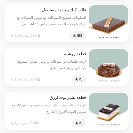
قالب كيك روشية مستطيل
المكونات: سبونج الشوكلاته مع موس الشولاته مع
دارك شوكلاته الحجم:صغير:يكفي ١٤ أشخاص"
395 سعرة حرارية
قطعة روشيه
اربعة طبقات من شوكلاتة براونيز، موس، سبونج،
كرانشي روشية مع البندق
388 سعرة حرارية
قطعة تشيز توت ازرق
كريمة التشيز مع بسكويت دايجستيف وسبنج كيك مع
صوص التوت الأزرق الطازج
241 سعرة حرارية