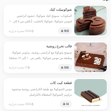
شوكوميلت كيك
المكونات: سبونج كيك شوكولا، حشوة كرانشي
فيوتين شوكولا، شوكولا بالحليب. (تكفي من ٨ إلى ١٠
شخصًا)
634 سعرة حرارية
قالب تخرج روشية
سبونج شوكولا مع كرانشي روشيه، براونيز شوكولا،
وطبقة من موس شوكولا. يكفي من ١٠ إلى ١٢ شخصًا
0 سعرة حرارية
قطعة كيت كات
موس الشوكولا مع طبقة الكرانشي روشية وحشوة
براونيز الشوكولا المغطاة بالكراميل
394 سعرة حرارية