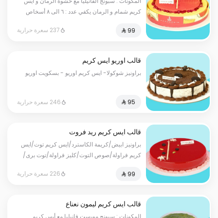
المكونات : سبونج الفانيليا مع حشوة الرمان و أيس
كريم شمام و الرمان يكفي عدد : ٦ الى ٨ أسخاص
237 سعرة حرارية
قالب اوريو ايس كريم
براونيز شوكولا- ايس كريم اوريو - بسكويت اوريو
246 سعرة حرارية
قالب ايس كريم ريد فروت
براونيز ابيض/كريمة الكاسترد/ايس كريم توت/ايس
كريم فراولة/صوص التوت/كليز فراولة/توت برى/
فواكه
226 سعرة حرارية
قالب ايس كريم ليمون نعناع
المكونات : سبونج مويست فانيليا مع أيس كريم