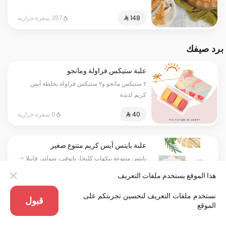
357 سعرة حرارية
برد صيفك
علبة ستيكس فراولة ومانجو
٢ ستيكس مانجو و٢ ستيكس فراولة بخلطة آيس
كريم لذيذة
0 سعرة حرارية
علبة بايتس آيس كريم متنوع صغير
بايتس متنوعة بنكهات كليجا، بانوفي، سولتد، فانيلا –
١٢٠ جرام
هذا الموقع يستخدم ملفات التعريف
0 سعرة حرارية
نستخدم ملفات التعريف لتحسين تجربتكم على
قبول
الموقع
علبة بايتس آيس كريم متنوع كبير