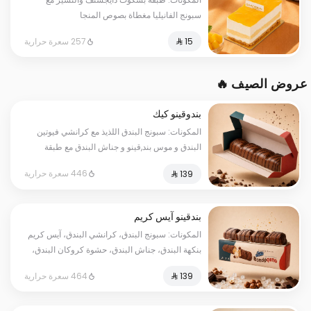
سبونج الفانيليا مغطاة بصوص المنجا
257 سعرة حرارية
عروض الصيف 🔥
بندوقينو كيك
المكونات: سبونج البندق اللذيذ مع كرانشي فيوتين
البندق و موس بند,قينو و جناش البندق مع طبقة
شوكولا ناعمة (تكفي من ٨ إلى ١٠ أشخاص)
446 سعرة حرارية
بندقينو آيس كريم
المكونات: سبونج البندق، كرانشي البندق، آيس كريم
بنكهة البندق، جناش البندق، حشوة كروكان البندق،
طبقة شوكولا ناعمة. (تكفي من ٨ إلى ١٠ أشخاص)
464 سعرة حرارية