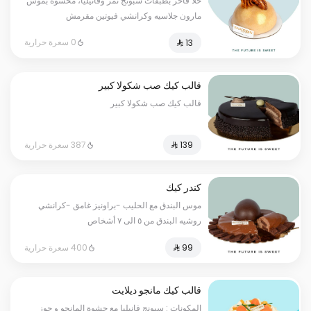
حلا فاخر بطبقات سبونج تمر وفانيليا، محشوة بموس
مارون جلاسيه وكرانشي فيوتين مقرمش
0 سعرة حرارية
قالب كيك صب شكولا كبير
قالب كيك صب شكولا كبير
387 سعرة حرارية
كندر كيك
موس البندق مع الحليب -براونيز غامق -كرانشي
روشيه البندق من ٥ الى ٧ أشخاص
400 سعرة حرارية
قالب كيك مانجو ديلايت
المكونات : سبونج فانيليا مع حشوة المانجو و جوز