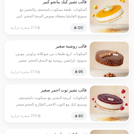
قالب تشيز كيك مانجو كبير
المكونات: طبقة بسكوت دايجستف والتشيز مع
سبونج الفانيليا مغطاة بصوص المنجا الحجم: كبير
يكفي ١٢ اشخاص
273 سعرة حرارية
قالب روشية صغير
المكونات: اربع طبقات من شوكلاتة براونيز، موس،
سبونج، كرانشي روشية مع البندق الحجم: صغير
يكفي ٧ أشخاص
373 سعرة حرارية
قالب تشيز توت احمر صغير
المكونات: كريمة التشيز مع بسكويت دايجستيف
وسبنج كيك مع التوت الاحمر الطازج الحجم:صغير
يكفي٧شخص
255 سعرة حرارية