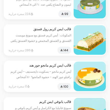
ليمون و النعناع يكفي عدد : ٦ الى ٨ أسخاص
224 سعرة حرارية
قالب ايس كريم رول فستق
المكونات : أيس كريم فستق مع سبونج مويست
الفستق و الفستق المحمص و حشوة الفستق يكفي
عدد : ٦ الى ٨ أسخاص
286 سعرة حرارية
قالب ايس كريم مانجو جوز هند
أيس كريم مانجو - بسكويت دايجستيف - أيس كريم
رافيلو جوز الهند - حشوة المانجو٦ -٨ أشخاص
0 سعرة حرارية
قالب بانوفي ايس كريم
سبونج فانيليا مع الكرامبل و أيس كريم بانوفي و