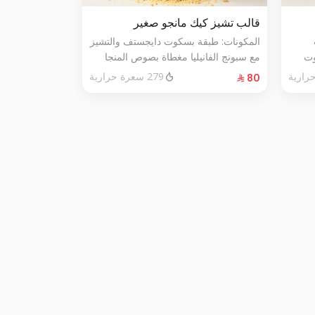
قالب تشيز كيك مانجو صغير
المكونات: طبقة بسكوت دايجستف والتشيز
وت
مع سبونج الفانيليا مغطاة بصوص المنجا
الحجم: صغير يكفي ٧ اشخاص
279 سعرة حرارية