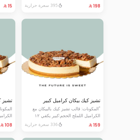
الحجم:صغير:يكفي ١٤ أشخاص"
395 سعرة حرارية
تشيز كيك بيكان كراميل كبير
تشيز ك
"المكونات: قالب تشيز كيك بالبيكان مع
المكونا
الكراميل اللملح الحجم:كبير يكفي ١٢
أشخاص"
أشخاص
336 سعرة حرارية