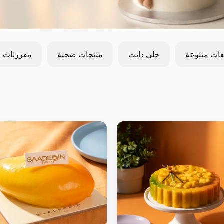
عات متنوعة
حلى دايت
منتجات صحية
مفرزنات