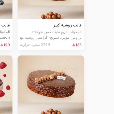
قالب روشية كبير
قالب ت
المكونات: اربع طبقات من شوكلاتة
المكون
براونيز، موس، سبونج، كرانشي روشية مع
دايجست
البندق الحجم الحجم:كبير يكفي١٢شخص
الأزرق الطازج ال
374 سعرة حرارية