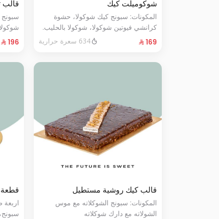
شوكوميلت كيك
قالب 
المكونات: سبونج كيك شوكولا، حشوة
سبونج 
كرانشي فيوتين شوكولا، شوكولا بالحليب.
شوكولا
(تكفي من ٨ إلى ١٠ شخصًا)
من ١٠ إلى ١٢ شخصًا
634 سعرة حرارية
قالب كيك روشية مستطيل
قطعة 
المكونات: سبونج الشوكلاته مع موس
اربعة 
الشولاته مع دارك شوكلاته
سبونج،