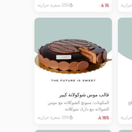
250 سعرة حرارية
قالب موس شوكولاتة كبير
لح
المكونات: سبونج الشوكلاته مع موس
الشولاته مع دارك شوكلاته
الحجم:كبير يكفي ١٢ أشخاص"
299 سعرة حرارية