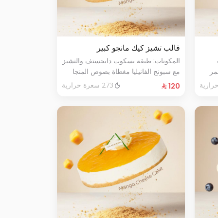
قالب تشيز كيك مانجو كبير
المكونات: طبقة بسكوت دايجستف والتشيز
مر
مع سبونج الفانيليا مغطاة بصوص المنجا
الحجم: كبير يكفي ١٢ اشخاص
273 سعرة حرارية