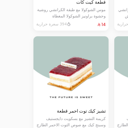
قطعة كيت كات
رانشي
موس الشوكولا مع طبقة الكرانشي روشية
ش
وحشوة براونيز الشوكولا المغطاة
ي من
بالكراميل
394 سعرة حرارية
تشيز كيك توت احمر قطعة
كريمة التشيز مع بسكويت دايجستيف
لطازج
وسبنج كيك مع صوص التوت الاحمر الطازج