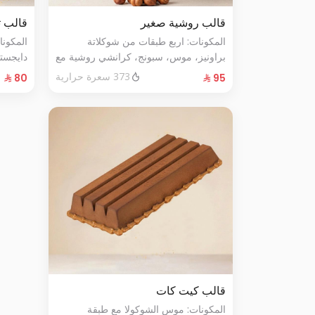
قالب روشية صغير
قالب ت
المكونات: اربع طبقات من شوكلاتة
المكون
براونيز، موس، سبونج، كرانشي روشية مع
دايجست
البندق الحجم: صغير يكفي ٧ أشخاص
الطازج الحجم:صغير يكفي٧ش
373 سعرة حرارية
قالب كيت كات
المكونات: موس الشوكولا مع طبقة