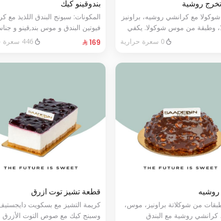
تخرج روشية
بندوقينو كيك
شوكولا مع كرانشي روشيه، براونيز
المكونات: سبونج البندق اللذيذ مع ك
، وطبقة من موس شوكولا. يكفي
فيوتين البندق و موس بند,قينو و جنا
البندق مع طبقة شوكولا ناعمة (تكف
0 سعرة حرارية
446 سعرة حرارية
٨ إلى ١٠ أشخاص)
روشيه
قطعة تشيز توت ازرق
طبقات من شوكلاتة براونيز، موس،
كريمة التشيز مع بسكويت دايجستيف
 كرانشي روشية مع البندق
وسبنج كيك مع صوص التوت الأزرق ا