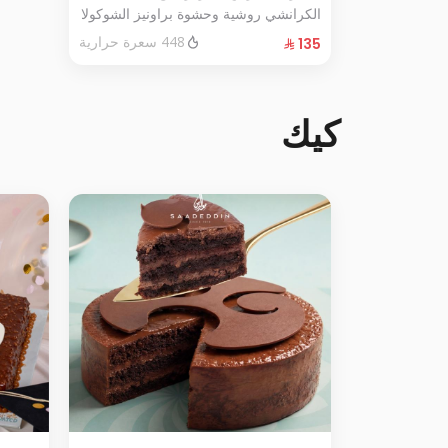
الكرانشي روشية وحشوة براونيز الشوكولا
المغطاة بالكراميل
448 سعرة حرارية
الحجم:كبير يكفي١٢شخص
كيك