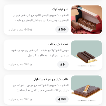
بندوقينو كيك
المكونات: سبونج البندق اللذيذ مع كرانشي فيوتين
البندق و موس بند,قينو و جناش البندق مع طبقة
شوكولا ناعمة (تكفي من ٨ إلى ١٠ أشخاص)
446 سعرة حرارية
قطعة كيت كات
موس الشوكولا مع طبقة الكرانشي روشية وحشوة
براونيز الشوكولا المغطاة بالكراميل
394 سعرة حرارية
قالب كيك روشية مستطيل
المكونات: سبونج الشوكلاته مع موس الشولاته مع
دارك شوكلاته الحجم:صغير:يكفي ١٤ أشخاص"
395 سعرة حرارية