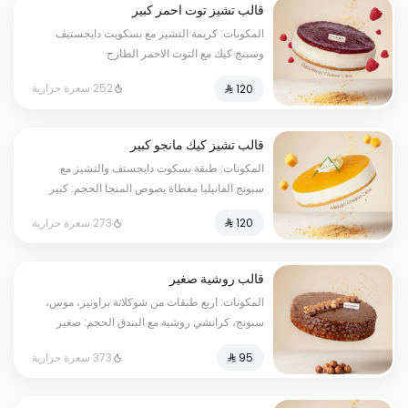
قالب تشيز توت احمر كبير
المكونات: كريمة التشيز مع بسكويت دايجستيف
وسبنج كيك مع التوت الاحمر الطازج
الحجم:كبير يكفي١٢شخص
252 سعرة حرارية
قالب تشيز كيك مانجو كبير
المكونات: طبقة بسكوت دايجستف والتشيز مع
سبونج الفانيليا مغطاة بصوص المنجا الحجم: كبير
يكفي ١٢ اشخاص
273 سعرة حرارية
قالب روشية صغير
المكونات: اربع طبقات من شوكلاتة براونيز، موس،
سبونج، كرانشي روشية مع البندق الحجم: صغير
يكفي ٧ أشخاص
373 سعرة حرارية