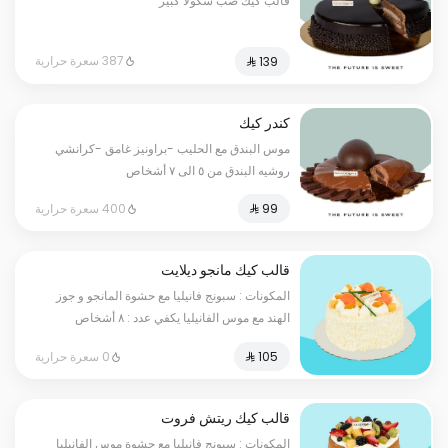
قالب كيك صب شكولا كبير
387 سعرة حرارية
كندر كيك
موس البندق مع الحليب -براونيز غامق -كرانشي
روشيه البندق من ٥ الى ٧ أشخاص
400 سعرة حرارية
قالب كيك مانجو ديلايت
المكونات : سبونج فانيليا مع حشوة المانجو و جوز
الهند مع موس الفانيليا يكفي عدد : ٨ أشخاص
0 سعرة حرارية
قالب كيك ريتش فروت
المكونات : سبونج فانيليا مع حشوة موس الفانيليا