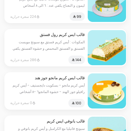
ليمون و النعناع يكفي عدد : ٦ الى ٨ أسخاص
224 سعرة حرارية
قالب ايس كريم رول فستق
المكونات : أيس كريم فستق مع سبونج مويست
الفستق و الفستق المحمص و حشوة الفستق يكفي
عدد : ٦ الى ٨ أسخاص
286 سعرة حرارية
قالب ايس كريم مانجو جوز هند
أيس كريم مانجو - بسكويت دايجستيف - أيس كريم
رافيلو جوز الهند - حشوة المانجو٦ -٨ أشخاص
0 سعرة حرارية
قالب بانوفي ايس كريم
سبونج فانيليا مع الكرامبل و أيس كريم بانوفي و