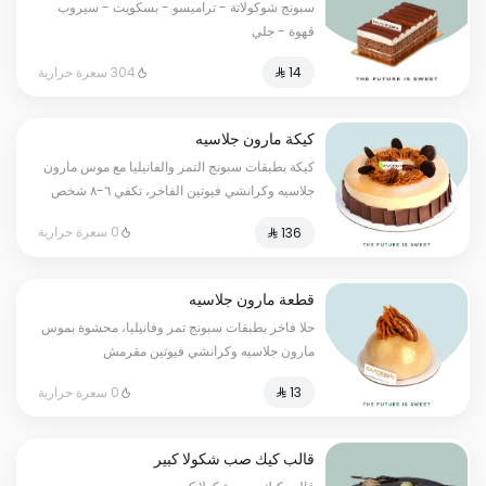
سبونج شوكولاتة - تراميسو - بسكويت - سيروب
قهوة - جلي
304 سعرة حرارية
كيكة مارون جلاسيه
كيكة بطبقات سبونج التمر والفانيليا مع موس مارون
جلاسيه وكرانشي فيوتين الفاخر، تكفي ٦-٨ شخص
0 سعرة حرارية
قطعة مارون جلاسيه
حلا فاخر بطبقات سبونج تمر وفانيليا، محشوة بموس
مارون جلاسيه وكرانشي فيوتين مقرمش
0 سعرة حرارية
قالب كيك صب شكولا كبير