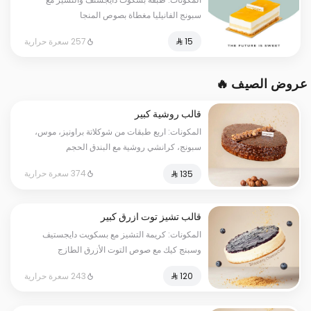
سبونج الفانيليا مغطاة بصوص المنجا
257 سعرة حرارية
عروض الصيف 🔥
قالب روشية كبير
المكونات: اربع طبقات من شوكلاتة براونيز، موس،
سبونج، كرانشي روشية مع البندق الحجم
الحجم:كبير يكفي١٢شخص
374 سعرة حرارية
قالب تشيز توت ازرق كبير
المكونات: كريمة التشيز مع بسكويت دايجستيف
وسبنج كيك مع صوص التوت الأزرق الطازج
الحجم:كبير يكفي١٢شخص
243 سعرة حرارية