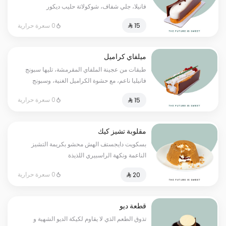
فانيلا، جلي شفاف، شوكولاتة حليب ديكور
0 سعرة حرارية
ميلفاي كراميل
طبقات من عجينة الملفاي المقرمشة، تليها سبونج
فانيليا ناعم، مع حشوة الكراميل الغنية، وسبونج
فانيليا إضافي، تكتمل بموسولون ناعم، مزين بديكور
0 سعرة حرارية
شوكولاتة الحليب ولمسة من الكارج الأحمر.
مقلوبة تشيز كيك
بسكويت دايجستف الهش محشو بكريمة التشيز
الناعمة ونكهة الراسبيري اللذيذة
0 سعرة حرارية
قطعة ديو
تذوق الطعم الذي لا يقاوم لكيكة الديو الشهية و