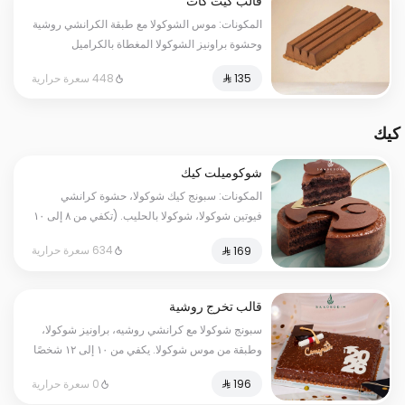
قالب كيت كات
المكونات: موس الشوكولا مع طبقة الكرانشي روشية
وحشوة براونيز الشوكولا المغطاة بالكراميل
الحجم:كبير يكفي١٢شخص
448 سعرة حرارية
كيك
شوكوميلت كيك
المكونات: سبونج كيك شوكولا، حشوة كرانشي
فيوتين شوكولا، شوكولا بالحليب. (تكفي من ٨ إلى ١٠
شخصًا)
634 سعرة حرارية
قالب تخرج روشية
سبونج شوكولا مع كرانشي روشيه، براونيز شوكولا،
وطبقة من موس شوكولا. يكفي من ١٠ إلى ١٢ شخصًا
0 سعرة حرارية