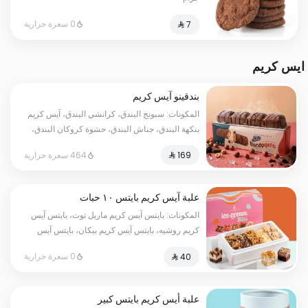
0 سعرة حرارية
ايس كريم
بندقينو آيس كريم
المكونات: سبونج البندق، كرانشي البندق، آيس كريم
بنكهة البندق، جناش البندق، حشوة كروكان البندق،
طبقة شوكولا ناعمة. (تكفي من ٨ إلى ١٠ أشخاص)
464 سعرة حرارية
علبة آيس كريم بايتس ١٠ حبات
المكونات: بايتس آيس كريم ماربل توت، بايتس آيس
كريم روشيه، بايتس آيس كريم بيكان، بايتس آيس
كريم رافيلو.
0 سعرة حرارية
علبة أيس كريم بايتس كبير