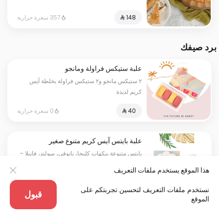
357 سعرة حرارية
برد صيفك
علبة ستيكس فراولة ومانجو
٢ ستيكس مانجو و٢ ستيكس فراولة بخلطة آيس
كريم لذيذة
0 سعرة حرارية
علبة بايتس آيس كريم متنوع صغير
بايتس متنوعة بنكهات كليجا، بانوفي، سولتد، فانيلا –
١٢٠ جرام
هذا الموقع يستخدم ملفات التعريف
0 سعرة حرارية
نستخدم ملفات التعريف لتحسين تجربتكم على
قبول
الموقع
علبة بايتس آيس كريم متنوع كبير