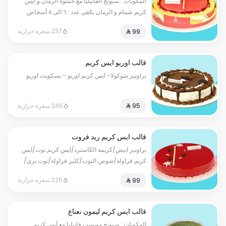
المكونات : سبونج الفانيليا مع حشوة الرمان و أيس
كريم شمام و الرمان يكفي عدد : ٦ الى ٨ أسخاص
237 سعرة حرارية
قالب اوريو ايس كريم
براونيز شوكولا- ايس كريم اوريو - بسكويت اوريو
246 سعرة حرارية
قالب ايس كريم ريد فروت
براونيز ابيض/كريمة الكاسترد/ايس كريم توت/ايس
كريم فراولة/صوص التوت/كليز فراولة/توت برى/
فواكه
226 سعرة حرارية
قالب ايس كريم ليمون نعناع
المكونات : سبونج مويست فانيليا مع أيس كريم