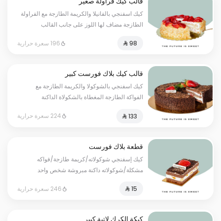
قالب كيك فراولة صغير
كيك اسفنجي بالفانيلا والكريمة الطازجة مع الفراولة
الطازجة مضاف لها اللوز على جانب القالب
الحجم:صغير يكفي ٧ أشخاص -مسببات الحساسية :
196 سعرة حرارية
قد يحتوي على ( الجلوتين - المكسرات -
الحليب - البيض )
قالب كيك بلاك فورست كبير
كيك اسفنجي بالشوكولا والكريمة الطازجة مع
الفواكة الطازجة المغطاة بالشكولاة الداكنة
المبروشة الحجم:الكبير يكفي ١٢ أشخاص - مسببات
224 سعرة حرارية
الحساسية : قد يحتوي على ( الجلوتين - المكسرات
- الحليب - البيض )
قطعة بلاك فورست
كيك إسفنجي شوكولاته/كريمة طازجة/فواكه
مشكلة/شوكولاته داكنة مبروشة شخص واحد
246 سعرة حرارية
كيكة الكرك لاتية كبير