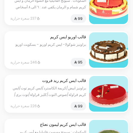
المكونات : سبونج الفانيليا مع حشوة الرمان و أيس
كريم شمام و الرمان يكفي عدد : ٦ الى ٨ أسخاص
237 سعرة حرارية
قالب اوريو ايس كريم
براونيز شوكولا- ايس كريم اوريو - بسكويت اوريو
246 سعرة حرارية
قالب ايس كريم ريد فروت
براونيز ابيض/كريمة الكاسترد/ايس كريم توت/ايس
كريم فراولة/صوص التوت/كليز فراولة/توت برى/
فواكه
226 سعرة حرارية
قالب ايس كريم ليمون نعناع
المكونات : سبونج مويست فانيليا مع أيس كريم