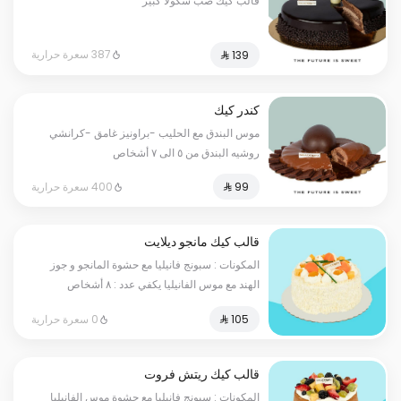
قالب كيك صب شكولا كبير
387 سعرة حرارية
كندر كيك
موس البندق مع الحليب -براونيز غامق -كرانشي
روشيه البندق من ٥ الى ٧ أشخاص
400 سعرة حرارية
قالب كيك مانجو ديلايت
المكونات : سبونج فانيليا مع حشوة المانجو و جوز
الهند مع موس الفانيليا يكفي عدد : ٨ أشخاص
0 سعرة حرارية
قالب كيك ريتش فروت
المكونات : سبونج فانيليا مع حشوة موس الفانيليا