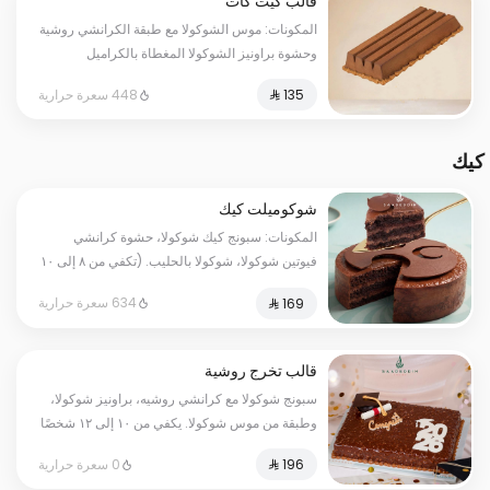
قالب كيت كات
المكونات: موس الشوكولا مع طبقة الكرانشي روشية
وحشوة براونيز الشوكولا المغطاة بالكراميل
الحجم:كبير يكفي١٢شخص
448 سعرة حرارية
كيك
شوكوميلت كيك
المكونات: سبونج كيك شوكولا، حشوة كرانشي
فيوتين شوكولا، شوكولا بالحليب. (تكفي من ٨ إلى ١٠
شخصًا)
634 سعرة حرارية
قالب تخرج روشية
سبونج شوكولا مع كرانشي روشيه، براونيز شوكولا،
وطبقة من موس شوكولا. يكفي من ١٠ إلى ١٢ شخصًا
0 سعرة حرارية