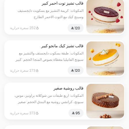
قالب تشيز توت احمر كبير
المكونات: كريمة التشيز مع بسكويت دايجستيف
وسبنج كيك مع التوت الاحمر الطازج
الحجم:كبير يكفي١٢شخص
252 سعرة حرارية
قالب تشيز كيك مانجو كبير
المكونات: طبقة بسكوت دايجستف والتشيز مع
سبونج الفانيليا مغطاة بصوص المنجا الحجم: كبير
يكفي ١٢ اشخاص
273 سعرة حرارية
قالب روشية صغير
المكونات: اربع طبقات من شوكلاتة براونيز، موس،
سبونج، كرانشي روشية مع البندق الحجم: صغير
يكفي ٧ أشخاص
373 سعرة حرارية