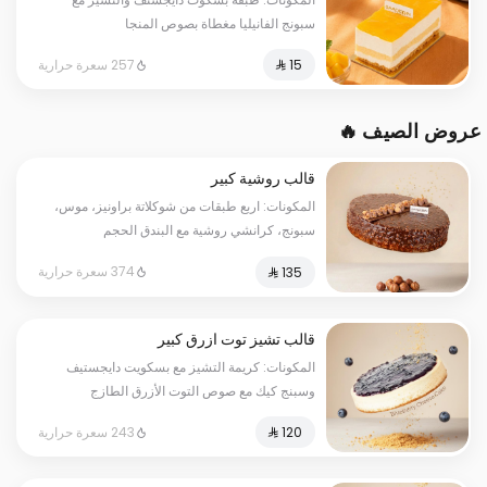
سبونج الفانيليا مغطاة بصوص المنجا
257 سعرة حرارية
عروض الصيف 🔥
قالب روشية كبير
المكونات: اربع طبقات من شوكلاتة براونيز، موس،
سبونج، كرانشي روشية مع البندق الحجم
الحجم:كبير يكفي١٢شخص
374 سعرة حرارية
قالب تشيز توت ازرق كبير
المكونات: كريمة التشيز مع بسكويت دايجستيف
وسبنج كيك مع صوص التوت الأزرق الطازج
الحجم:كبير يكفي١٢شخص
243 سعرة حرارية