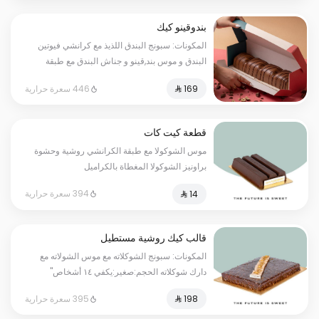
بندوقينو كيك
المكونات: سبونج البندق اللذيذ مع كرانشي فيوتين
البندق و موس بند,قينو و جناش البندق مع طبقة
شوكولا ناعمة (تكفي من ٨ إلى ١٠ أشخاص)
446 سعرة حرارية
قطعة كيت كات
موس الشوكولا مع طبقة الكرانشي روشية وحشوة
براونيز الشوكولا المغطاة بالكراميل
394 سعرة حرارية
قالب كيك روشية مستطيل
المكونات: سبونج الشوكلاته مع موس الشولاته مع
دارك شوكلاته الحجم:صغير:يكفي ١٤ أشخاص"
395 سعرة حرارية