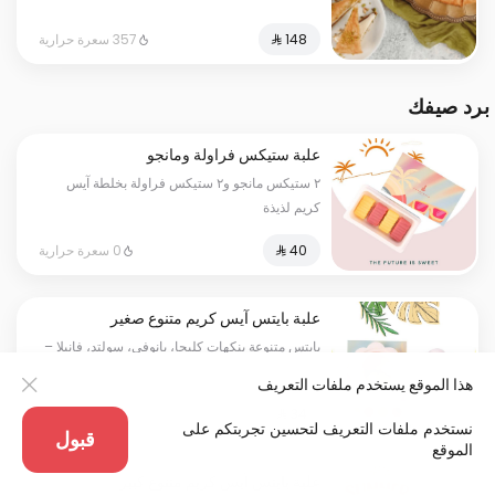
357 سعرة حرارية
برد صيفك
علبة ستيكس فراولة ومانجو
٢ ستيكس مانجو و٢ ستيكس فراولة بخلطة آيس
كريم لذيذة
0 سعرة حرارية
علبة بايتس آيس كريم متنوع صغير
بايتس متنوعة بنكهات كليجا، بانوفي، سولتد، فانيلا –
١٢٠ جرام
هذا الموقع يستخدم ملفات التعريف
0 سعرة حرارية
نستخدم ملفات التعريف لتحسين تجربتكم على
قبول
الموقع
علبة بايتس آيس كريم متنوع كبير