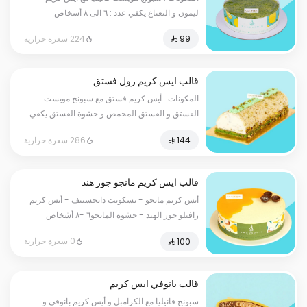
ليمون و النعناع يكفي عدد : ٦ الى ٨ أسخاص
224 سعرة حرارية
قالب ايس كريم رول فستق
المكونات : أيس كريم فستق مع سبونج مويست
الفستق و الفستق المحمص و حشوة الفستق يكفي
عدد : ٦ الى ٨ أسخاص
286 سعرة حرارية
قالب ايس كريم مانجو جوز هند
أيس كريم مانجو - بسكويت دايجستيف - أيس كريم
رافيلو جوز الهند - حشوة المانجو٦ -٨ أشخاص
0 سعرة حرارية
قالب بانوفي ايس كريم
سبونج فانيليا مع الكرامبل و أيس كريم بانوفي و