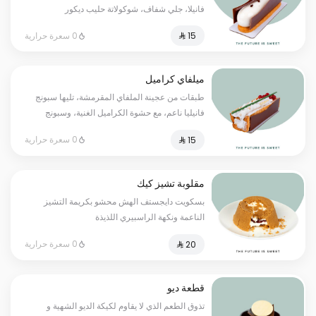
فانيلا، جلي شفاف، شوكولاتة حليب ديكور
0 سعرة حرارية
ميلفاي كراميل
طبقات من عجينة الملفاي المقرمشة، تليها سبونج
فانيليا ناعم، مع حشوة الكراميل الغنية، وسبونج
فانيليا إضافي، تكتمل بموسولون ناعم، مزين بديكور
0 سعرة حرارية
شوكولاتة الحليب ولمسة من الكارج الأحمر.
مقلوبة تشيز كيك
بسكويت دايجستف الهش محشو بكريمة التشيز
الناعمة ونكهة الراسبيري اللذيذة
0 سعرة حرارية
قطعة ديو
تذوق الطعم الذي لا يقاوم لكيكة الديو الشهية و