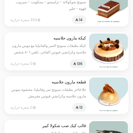
سبونج شوكولاتة - تراميسو - بسكويت - سيروب
قهوة - جلي
304 سعرة حرارية
كيكة مارون جلاسيه
كيكة بطبقات سبونج التمر والفانيليا مع موس مارون
جلاسيه وكرانشي فيوتين الفاخر، تكفي ٦-٨ شخص
0 سعرة حرارية
قطعة مارون جلاسيه
حلا فاخر بطبقات سبونج تمر وفانيليا، محشوة بموس
مارون جلاسيه وكرانشي فيوتين مقرمش
0 سعرة حرارية
قالب كيك صب شكولا كبير