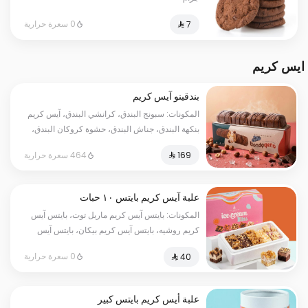
0 سعرة حرارية
ايس كريم
بندقينو آيس كريم
المكونات: سبونج البندق، كرانشي البندق، آيس كريم
بنكهة البندق، جناش البندق، حشوة كروكان البندق،
طبقة شوكولا ناعمة. (تكفي من ٨ إلى ١٠ أشخاص)
464 سعرة حرارية
علبة آيس كريم بايتس ١٠ حبات
المكونات: بايتس آيس كريم ماربل توت، بايتس آيس
كريم روشيه، بايتس آيس كريم بيكان، بايتس آيس
كريم رافيلو.
0 سعرة حرارية
علبة أيس كريم بايتس كبير