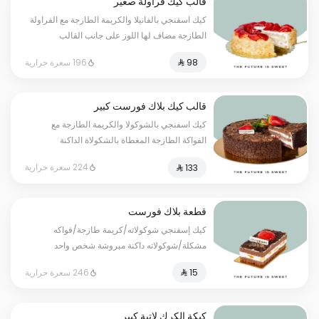
قالب كيك فراولة صغير
كيك اسفنجي بالفانيلا والكريمة الطازجة مع الفراولة
الطازجة مضاف لها اللوز على جانب القالب
الحجم:صغير يكفي ٧ أشخاص -مسببات الحساسية :
196 سعرة حرارية
قد يحتوي على ( الجلوتين - المكسرات -
الحليب - البيض )
قالب كيك بلاك فورست كبير
كيك اسفنجي بالشوكولا والكريمة الطازجة مع
الفواكة الطازجة المغطاة بالشكولاة الداكنة
المبروشة الحجم:الكبير يكفي ١٢ أشخاص - مسببات
224 سعرة حرارية
الحساسية : قد يحتوي على ( الجلوتين - المكسرات
- الحليب - البيض )
قطعة بلاك فورست
كيك إسفنجي شوكولاته/كريمة طازجة/فواكه
مشكلة/شوكولاته داكنة مبروشة شخص واحد
246 سعرة حرارية
كيكة الكرك لاتية كبير