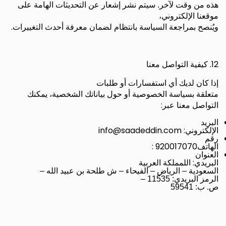
هذه من وقت لآخر. سيتم نشر إشعار عن التحديثات الهامة على
موقعنا الإلكتروني،
.
ويُنصح بمراجعة السياسة بانتظام لضمان معرفة أحدث التغييرات
12.
كيفية التواصل معنا
إذا كان لديك أي استفسارات أو طلبات
متعلقة بسياسة الخصوصية أو حول بياناتك الشخصية، يمكنك
:
التواصل معنا عبر
البريد
: info@saadeddin.com
الإلكتروني
رقم
920017070 :
الهاتف
العنوان
:
البريدي
اللمملكة العربية
السعودية – الرياض – الفيحاء – ش طلحة بن عبيد الله –
الرمز البريدي: 11535 –
ص. ب: 59541