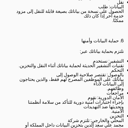
نقل
:
البيانات
طلب
الحصول على نسخة من بياناتك بصيغة قابلة للنقل إلى مزود
خدمة آخر إذا كان ذلك
.
ممكنًا
6.
حماية البيانات وأمنها
:
نلتزم بحماية بياناتك عبر
:
التشفير
نستخدم
.
تقنيات التشفير الحديثة لحماية بياناتك أثناء النقل والتخزين
التحكم
:
بالوصول
تقتصر صلاحية الوصول إلى
بياناتك على الموظفين المصرح لهم فقط، والذين يحتاجون
إلى البيانات لأداء
.
وظائفهم
مراجعات
:
الأمان الدورية
نقوم
بإجراء اختبارات أمنية دورية للتأكد من سلامة أنظمتنا
وتحديثها ضد التهديدات
.
الأمنية
التخزين
:
المحلي والخارجي
تلتزم شركة
محمد علي سعد الدين بتخزين البيانات داخل المملكة أو