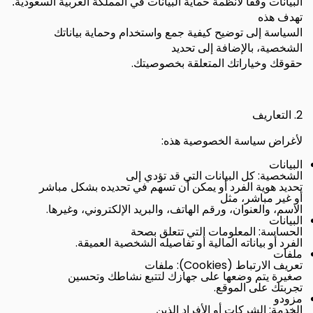
البيانات وفقاً لأنظمة حماية البيانات في المملكة العربية السعودية.
تهدف هذه
السياسة إلى توضيح كيفية جمع واستخدام وحماية بياناتك
الشخصية، بالإضافة إلى تحديد
.
حقوقك وخياراتك المتعلقة بخصوصيتك
2.
التعاريف
:
لأغراض سياسة الخصوصية هذه
البيانات
:
الشخصية
كل البيانات التي قد تؤدي إلى
تحديد هوية الفرد أو يمكن أن تسهم في تحديده بشكل مباشر
أو غير مباشر، مثل
.
الاسم، والعنوان، ورقم الهاتف، والبريد الإلكتروني، وغيرها
البيانات
:
الحساسة
المعلومات التي تتعلق بصحة
.
الفرد أو بياناته المالية أو تفاصيله الشخصية العميقة
ملفات
(Cookies):
تعريف الارتباط
ملفات
صغيرة يتم وضعها على جهازك لتتبع نشاطك وتحسين
.
تجربتك على الموقع
مزودو
:
الخدمة
الشركات أو الأفراد الذين