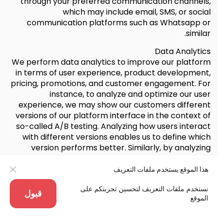
through your preferred communication channels,
which may include email, SMS, or social
communication platforms such as Whatsapp or
similar.
Data Analytics
We perform data analytics to improve our platform
in terms of user experience, product development,
pricing, promotions, and customer engagement. For
instance, to analyze and optimize our user
experience, we may show our customers different
versions of our platform interface in the context of
so-called A/B testing. Analyzing how users interact
with different versions enables us to define which
version performs better. Similarly, by analyzing
customer responses to different pricing models, we
are able to determine the right pricing strategies. To
هذا الموقع يستخدم ملفات التعريف
achieve this, we process order and delivery data, and
نستخدم ملفات التعريف لتحسين تجربتكم على
device information. These insights are typically
قبول
الموقع
aggregated (meaning process fully anonymously, so
you can never be identified as a person by anybody)