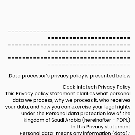
==================================
=======================
==================================
=======================
==================================
=======================
Data processor’s privacy policy is presented below:
Dook Infotech Privacy Policy
This Privacy policy statement clarifies what personal
data we process, why we process it, who receives
your data, and how you can exercise your legal rights
under the Personal data protection law of the
Kingdom of Saudi Arabia (hereinafter - PDPL).
In this Privacy statement
“Personal data” means any information (data),