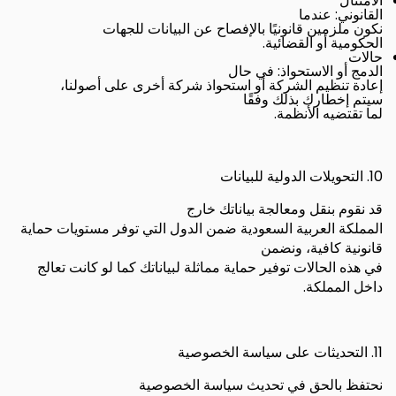
الامتثال
:
القانوني
عندما
نكون ملزمين قانونيًا بالإفصاح عن البيانات للجهات
.
الحكومية أو القضائية
حالات
:
الدمج أو الاستحواذ
في حال
إعادة تنظيم الشركة أو استحواذ شركة أخرى على أصولنا،
سيتم إخطارك بذلك وفقًا
.
لما تقتضيه الأنظمة
10.
التحويلات الدولية للبيانات
قد نقوم بنقل ومعالجة بياناتك خارج
المملكة العربية السعودية ضمن الدول التي توفر مستويات حماية
قانونية كافية، ونضمن
في هذه الحالات توفير حماية مماثلة لبياناتك كما لو كانت تعالج
.
داخل المملكة
11.
التحديثات على سياسة الخصوصية
نحتفظ بالحق في تحديث سياسة الخصوصية