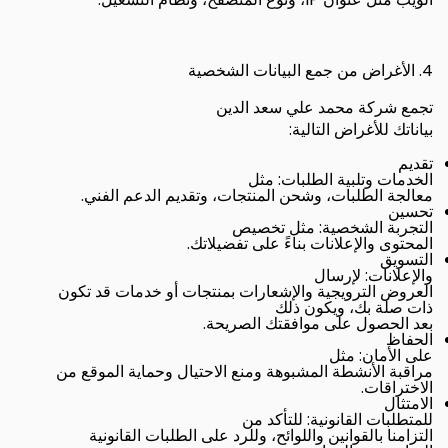
4.
الأغراض من جمع البيانات الشخصية
تجمع شركة محمد علي سعد الدين
:
بياناتك للأغراض التالية
تقديم
:
الخدمات وتلبية الطلبات
مثل
.
معالجة الطلبات، وشحن المنتجات، وتقديم الدعم الفني
تحسين
:
التجربة الشخصية
مثل تخصيص
.
المحتوى والإعلانات بناءً على تفضيلاتك
التسويق
:
والإعلانات
لإرسال
العروض الترويجية والإشعارات بمنتجات أو خدمات قد تكون
ذات صلة بك، ويكون ذلك
.
بعد الحصول على موافقتك الصريحة
الحفاظ
:
على الأمان
مثل
مراقبة الأنشطة المشبوهة ومنع الاحتيال وحماية الموقع من
.
الاختراقات
الامتثال
:
للمتطلبات القانونية
للتأكد من
التزامنا بالقوانين واللوائح، وللرد على الطلبات القانونية